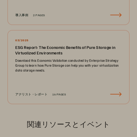
導入事例
2 PAGES
03/2025
ESG Report: The Economic Benefits of Pure Storage in
Virtualized Environments
Download this Economic Validation conducted by Enterprise Strategy
Group to learn how Pure Storage can help you with your virtualization
data storage needs.
アナリスト・レポート
16 PAGES
関連リソースとイベント