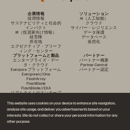
企業情報
ソリューション
採用情報
AI（人工知能）
サステナビリティと社会的
クラウド
インパクト
サイバー・レジリエンス
IR（投資家向け情報）
データ保護
経営陣
データベース
所在地
仮想化
エグゼクティブ・ブリーフ
ィング・センター
プラットフォームと製品
パートナー
エンタープライズ・デー
パートナー概要
タ・クラウド
Partner Central
Everpure プラットフォーム
パートナー認定
Evergreen//One
FlashArray
FlashBlade
FlashBlade//EXA
リアルタイムのエンタープ
ライズ・ファイル
Portworx
This website uses cookies on your device to enhance site navigation,
関連リソース
連絡先
analyse site usage, and deliver you advertisements based on your
Pure360 デモ
ご相談・お問い合わせ
interests. We do not collect or share your personal information for any
イベントと Web セミナー
認定プログラム
製品その他の最新情報
脆弱性開示ポリシー
other purpose.
ニュースルーム
ブログ