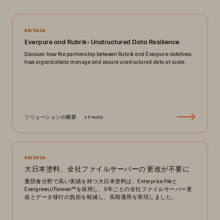
08/2026
Everpure and Rubrik: Unstructured Data Resilience
Discover how the partnership between Rubrik and Everpure redefines
how organizations manage and secure unstructured data at scale.
ソリューションの概要
3 PAGES
08/2026
大日本塗料、全社ファイルサーバーの 更改が不要に
重防食分野で高い実績を持つ大日本塗料は、Enterprise Fileと
Evergreen//Forever™を採用し、5年ごとの全社ファイルサーバー更
改とデータ移行の負担を軽減し、長期運用を実現しました。