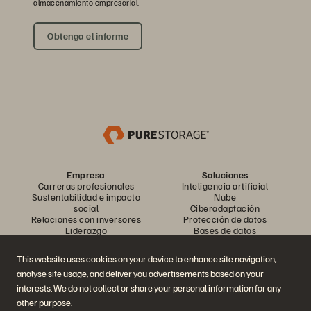
almacenamiento empresarial.
Obtenga el informe
Empresa
Soluciones
Carreras profesionales
Inteligencia artificial
Sustentabilidad e impacto
Nube
social
Ciberadaptación
Relaciones con inversores
Protección de datos
Liderazgo
Bases de datos
Ubicaciones
Computación de alto
Centro de sesiones
rendimiento
This website uses cookies on your device to enhance site navigation,
informativas ejecutivas
Virtualización
analyse site usage, and deliver you advertisements based on your
Industrias
Plataformas y productos
Socios
interests. We do not collect or share your personal information for any
Nube de datos empresarial
Descripción general del socio
other purpose.
La plataforma de Everpure
Central del socio