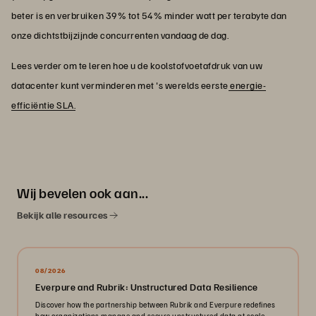
beter is en verbruiken 39% tot 54% minder watt per terabyte dan
onze dichtstbijzijnde concurrenten vandaag de dag.
Lees verder om te leren hoe u de koolstofvoetafdruk van uw
datacenter kunt verminderen met 's werelds eerste
energie-
efficiëntie SLA.
Wij bevelen ook aan...
Bekijk alle resources
08/2026
Everpure and Rubrik: Unstructured Data Resilience
Discover how the partnership between Rubrik and Everpure redefines
how organizations manage and secure unstructured data at scale.