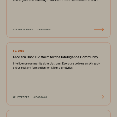
SOLUTION BRIEF
3 PAGINA'S
07/2026
Modern Data Platform for the Intelligence Community
Intelligence community data platform: Everpure delivers an AI-ready,
cyber-resilient foundation for ISR and analytics.
WHITEPAPER
4 PAGINA'S