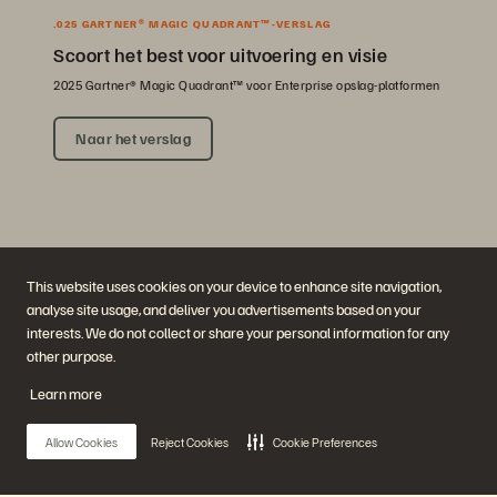
.025 GARTNER® MAGIC QUADRANT™-VERSLAG
Scoort het best voor uitvoering en visie
2025 Gartner® Magic Quadrant™ voor Enterprise opslag-platformen
Naar het verslag
This website uses cookies on your device to enhance site navigation,
analyse site usage, and deliver you advertisements based on your
interests. We do not collect or share your personal information for any
other purpose.
Bedrijf
Oplossingen
Carrières
Artificial Intelligence
Learn more
Duurzaamheid en social
Cloud
impact
Cyberweerbaarheid
Investeerdersrelaties
Data Protection
Allow Cookies
Reject Cookies
Cookie Preferences
Leiderschap
Databases
Locaties
High performance computing
Executive Briefing Center
Virtualisatie