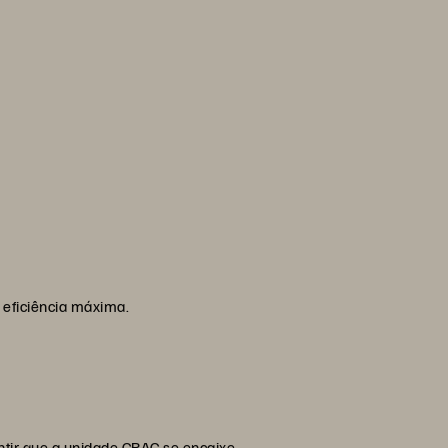
 eficiência máxima.
ntir que a unidade CRAC se encaixe