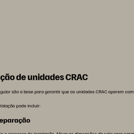
a
nção de unidades CRAC
gular são a base para garantir que as unidades CRAC operem com
alação pode incluir:
reparação
e o processo de instalação. Meça as dimensões da sala para gara