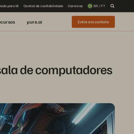
iado para IA
Central de confiabilidade
Carreiras
BR / PT
ecursos
pure.ai
Entre em contato
sala de computadores 