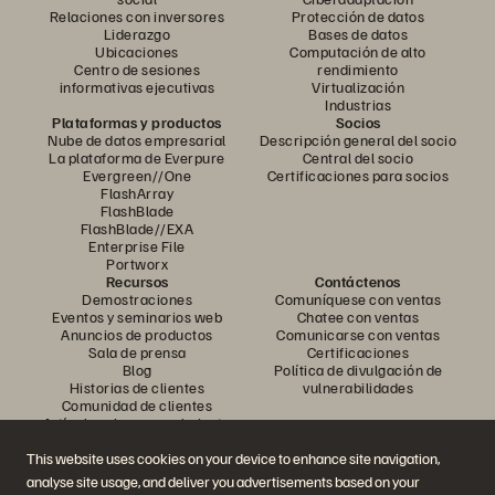
Relaciones con inversores
Protección de datos
Liderazgo
Bases de datos
Ubicaciones
Computación de alto
Centro de sesiones
rendimiento
informativas ejecutivas
Virtualización
Industrias
Plataformas y productos
Socios
Nube de datos empresarial
Descripción general del socio
La plataforma de Everpure
Central del socio
Evergreen//One
Certificaciones para socios
FlashArray
FlashBlade
FlashBlade//EXA
Enterprise File
Portworx
Recursos
Contáctenos
Demostraciones
Comuníquese con ventas
Eventos y seminarios web
Chatee con ventas
Anuncios de productos
Comunicarse con ventas
Sala de prensa
Certificaciones
Blog
Política de divulgación de
Historias de clientes
vulnerabilidades
Comunidad de clientes
Artículo sobre conocimiento
This website uses cookies on your device to enhance site navigation,
analyse site usage, and deliver you advertisements based on your
Únase a la conversación