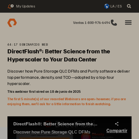
My Updates
LA / ES
2
Ventas 1-800-976-6494
44:17 SEMINARIOS WEB
DirectFlash®: Better Science from the
Hyperscaler to Your Data Center
Discover how Pure Storage QLC DFMs and Purity software deliver
top performance, density, and TCO—adopted by a top-four
hyperscaler.
This webinar first aired on 18 de junio de 2025
The first 5 minute(s) of our recorded Webinars are open; however, if you are
enjoying them, we’ll ask for a little information to finish watching.
DirectFlash®: Better Science from the Hyperscaler to Your Data Center
Compartir
Discover how Pure Storage QLC DFMs and Purity software deliver top performance, density, and TCO—adopted by a top-four hyperscaler.