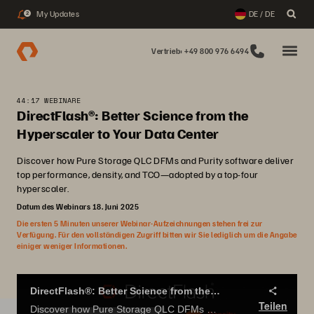
My Updates
DE / DE
2
Vertrieb: +49 800 976 6494
44:17 WEBINARE
DirectFlash®: Better Science from the
Hyperscaler to Your Data Center
Discover how Pure Storage QLC DFMs and Purity software deliver
top performance, density, and TCO—adopted by a top-four
hyperscaler.
Datum des Webinars 18. Juni 2025
Die ersten 5 Minuten unserer Webinar-Aufzeichnungen stehen frei zur
Verfügung. Für den vollständigen Zugriff bitten wir Sie lediglich um die Angabe
einiger weniger Informationen.
DirectFlash®: Better Science from the Hyperscaler to Your Data Center
Teilen
Discover how Pure Storage QLC DFMs and Purity software deliver top performance, density, and TCO—adopted by a top-four hyperscaler.