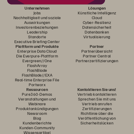
Unternehmen
Lösungen
Jobs
Künstliche Intelligenz
Nachhaltigkeit und soziale
Cloud
Auswirkungen
Cyber-Resilienz
Investorenbeziehungen
Datensicherheit
Leadership
Datenbanken
Standorte
Virtualisierung
Executive Briefing Center
Plattform und Produkte
Partner
Enterprise Data Cloud
Partnerübersicht
Die Everpure-Plattform
Partner Central
Evergreen//One
Partnerzertifizierungen
FlashArray
FlashBlade
FlashBlade//EXA
Real-time Enterprise File
Portworx
Ressourcen
Kontaktieren Sie uns!
Pure360-Demos
Vertrieb kontaktieren
Veranstaltungen und
Sprechen Sie mit uns
Webinare
Vertrieb anrufen
Produktankündigungen
Zertifizierungen
Newsroom
Richtlinie über die
Blog
Veröffentlichung von
Kundenberichte
Sicherheitslücken
Kunden-Community
Wissensartikel