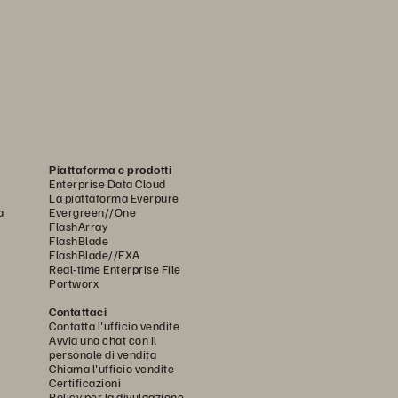
Piattaforma e prodotti
Enterprise Data Cloud
La piattaforma Everpure
a
Evergreen//One
FlashArray
FlashBlade
FlashBlade//EXA
Real-time Enterprise File
Portworx
Contattaci
Contatta l'ufficio vendite
Avvia una chat con il
personale di vendita
Chiama l'ufficio vendite
Certificazioni
Policy per la divulgazione