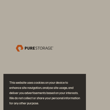
This website uses cookies on your device to
enhance site navigation, analyse site usage, and
deliver you advertisements based on your interests.
We do not collect or share your personal information
for any other purpose.
Partecipa alla conversazione