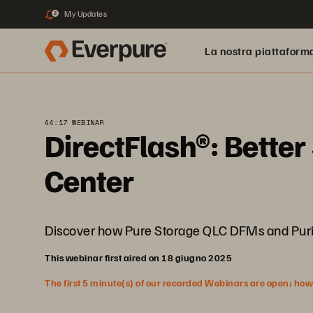
My Updates
2
La nostra piattaform
44:17 WEBINAR
DirectFlash®: Better
Center
Discover how Pure Storage QLC DFMs and Purity
This webinar first aired on 18 giugno 2025
The first 5 minute(s) of our recorded Webinars are open; howeve