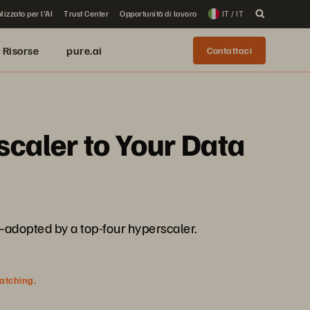
lizzato per l'AI
Trust Center
Opportunità di lavoro
IT / IT
Risorse
pure.ai
Contattaci
scaler to Your Data
adopted by a top-four hyperscaler.
watching.