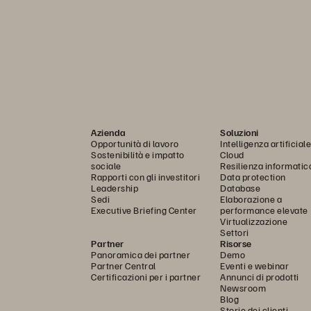
Azienda
Soluzioni
Opportunità di lavoro
Intelligenza artificiale
Sostenibilità e impatto
Cloud
sociale
Resilienza informatic
Rapporti con gli investitori
Data protection
Leadership
Database
Sedi
Elaborazione a
Executive Briefing Center
performance elevate
Virtualizzazione
Settori
Partner
Risorse
Panoramica dei partner
Demo
Partner Central
Eventi e webinar
Certificazioni per i partner
Annunci di prodotti
Newsroom
Blog
Storie dei clienti