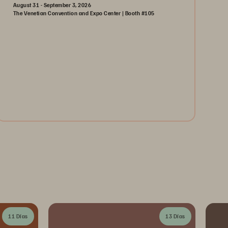
August 31 - September 3, 2026
The Venetian Convention and Expo Center | Booth #105
August 31-September 3, 2026
The Venetian | Las Vegas
Learn More
11 Días
13 Días