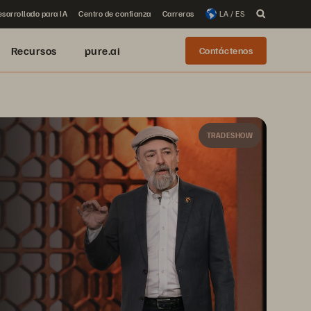
sarrollado para IA
Centro de confianza
Carreras
LA / ES
Recursos
pure.ai
Contáctenos
TRADESHOW