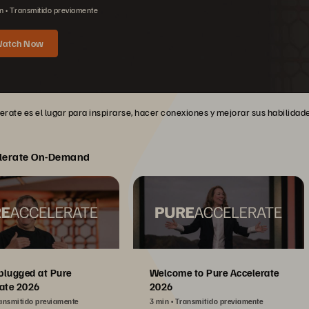
n
Transmitido previamente
atch Now
rate es el lugar para inspirarse, hacer conexiones y mejorar sus habilidades
lerate On-Demand
plugged at Pure
Welcome to Pure Accelerate
ate 2026
2026
ansmitido previamente
3 min
Transmitido previamente