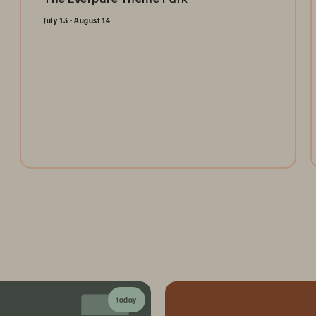
July 13 - August 14
Open the gates and take the ultimate ride through the
Everpure Theme Park. Register today to collect
tokens for a chance to win weekly prizes and unlock
the future of data management!
Register Now
today