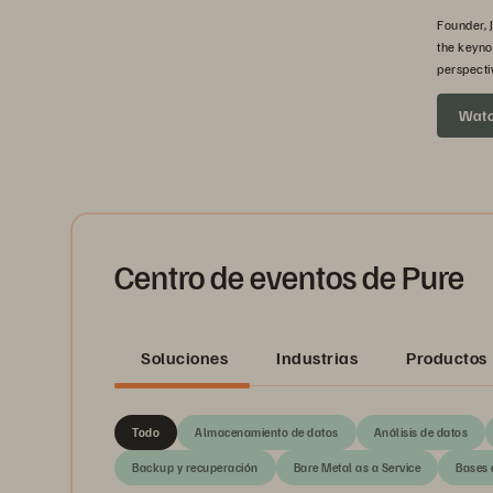
Founder, 
the keyno
perspecti
headed ne
Wat
Centro de eventos de Pure
Soluciones
Industrias
Productos
Todo
Almacenamiento de datos
Análisis de datos
Backup y recuperación
Bare Metal as a Service
Bases 