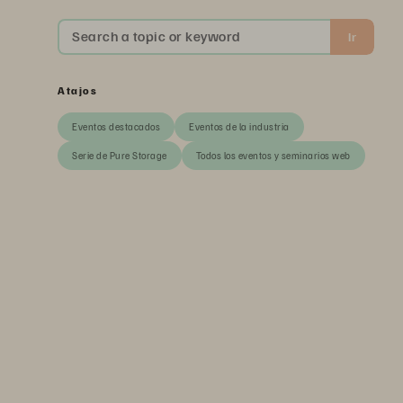
Search a topic or keyword
Ir
Atajos
Eventos destacados
Eventos de la industria
Serie de Pure Storage
Todos los eventos y seminarios web