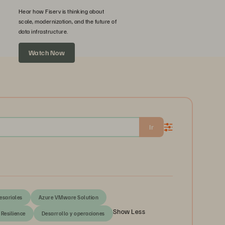
Hear how Fiserv is thinking about
scale, modernization, and the future of
data infrastructure.
Watch Now
Ir
esariales
Azure VMware Solution
Show Less
Resilience
Desarrollo y operaciones