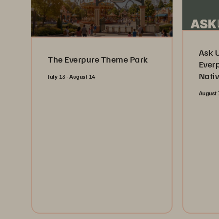
Ask 
The Everpure Theme Park
Ever
Nati
July 13 - August 14
August 
Register Now
Reg