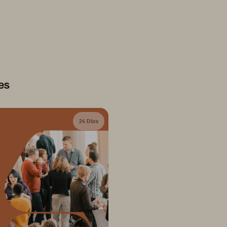
es
24 Días