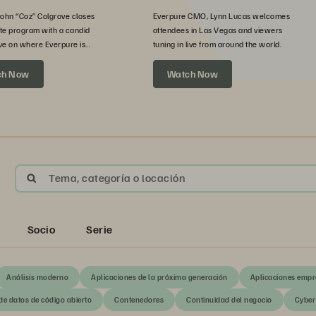
John “Coz” Colgrove closes
Everpure CMO, Lynn Lucas welcomes
te program with a candid
attendees in Las Vegas and viewers
ve on where Everpure is
tuning in live from around the world.
xt.
ch Now
Watch Now
Tema, categoría o locación
Socio
Serie
Análisis moderno
Aplicaciones de la próxima generación
Aplicaciones empr
de datos de código abierto
Contenedores
Continuidad del negocio
Cyber 