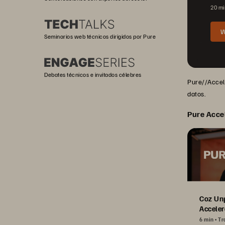
20 mi
W
Seminarios web técnicos dirigidos por Pure
Debates técnicos e invitados célebres
Pure//Accele
datos.
Pure Acce
Coz Un
Acceler
6 min
Tr