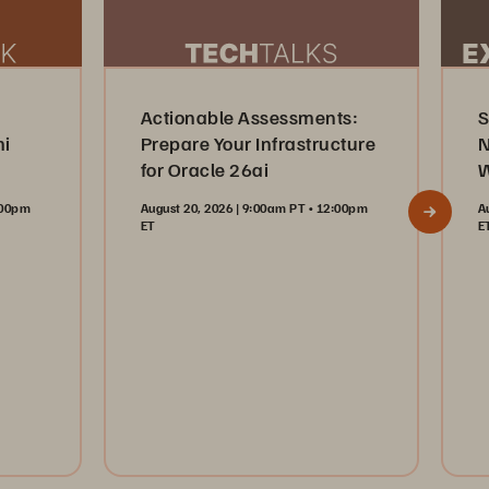
Actionable Assessments:
S
mi
Prepare Your Infrastructure
N
for Oracle 26ai
W
2:00pm
August 20, 2026 | 9:00am PT • 12:00pm
A
ET
E
Register Now