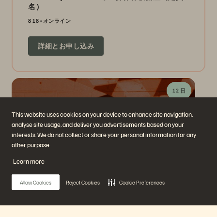
名）
8 18
オンライン
詳細とお申し込み
12 日
This website uses cookies on your device to enhance site navigation,
analyse site usage, and deliver you advertisements based on your
interests. We do not collect or share your personal information for any
other purpose.
Learn more
FlashArray バックアップ＆ DR 機能
Allow Cookies
Reject Cookies
Cookie Preferences
8 18
オンライン
詳細とお申し込み