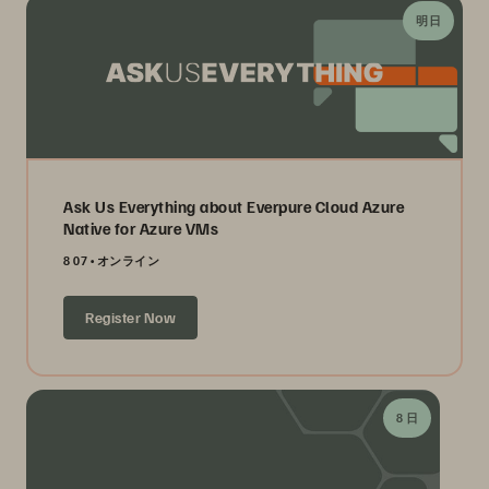
明日
Ask Us Everything about Everpure Cloud Azure
Native for Azure VMs
8 07
オンライン
Register Now
8 日