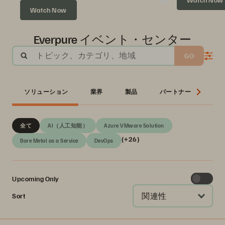
Watch Now
Everpure イベント・センター
トピック、カテゴリ、地域
GO
ソリューション
業界
製品
パートナー
シ
全て
AI（人工知能）
Azure VMware Solution
(+26)
Bare Metal as a Service
DevOps
Upcoming Only
関連性
Sort