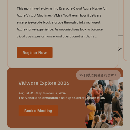
This month we’re diving into Everpure Cloud Azure Native for
Azure Virtual Machines (VMs). You’ll learn how it delivers
enterprise-grade block storage through a fully managed,
Azure-native experience. As organizations look to balance
cloud costs, performance, and operational simplicity,
infrastructure teams need storage that scales with their
Everpure が参加するイベント／業界イベン
workloads without adding complexity.
Register Now
ト
25 日後に開催されます！
VMware Explore 2026
August 31 - September 3, 2026
The Venetian Convention and Expo Center | Booth #105
Book a Meeting