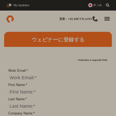
My Updates
JP / JA
1
営業：+81 800 976 6494
ウェビナーに登録する
*
indicates a required field.
Work Email:
*
First Name:
*
Last Name:
*
Company Name:
*