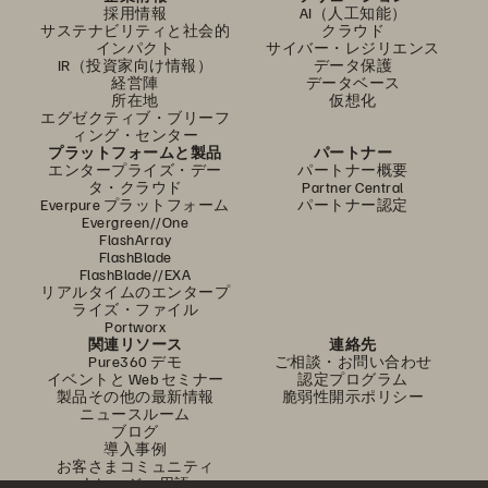
採用情報
AI（人工知能）
サステナビリティと社会的
クラウド
インパクト
サイバー・レジリエンス
IR（投資家向け情報）
データ保護
経営陣
データベース
所在地
仮想化
エグゼクティブ・ブリーフ
ィング・センター
プラットフォームと製品
パートナー
エンタープライズ・デー
パートナー概要
タ・クラウド
Partner Central
Everpure プラットフォーム
パートナー認定
Evergreen//One
FlashArray
FlashBlade
FlashBlade//EXA
リアルタイムのエンタープ
ライズ・ファイル
Portworx
関連リソース
連絡先
Pure360 デモ
ご相談・お問い合わせ
イベントと Web セミナー
認定プログラム
製品その他の最新情報
脆弱性開示ポリシー
ニュースルーム
ブログ
導入事例
お客さまコミュニティ
ナレッジ・用語