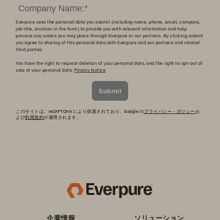
Everpure uses the personal data you submit (including name, phone, email, company,
job title, location in the form) to provide you with relevant information and help
process any orders you may place through Everpure or our partners. By clicking submit
you agree to sharing of this personal data with Everpure and our partners and related
third parties.
You have the right to request deletion of your personal data, and the right to opt-out of
sale of your personal data.
Privacy Notice
Submit
このサイトは、reCAPTCHA により保護されており、Google の
プライバシー・ポリシー
お
よび
利用規約
が適用されます。
企業情報
ソリューション