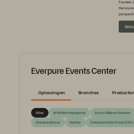
Founder, 
the keyno
perspecti
headed ne
Wat
Everpure Events Center
Oplossingen
Branches
Producte
Alles
Artificiële Intelligentie
Azure VMware Solution
Datawarehouse
DevOps
Enterprise Data Cloud (EDC)