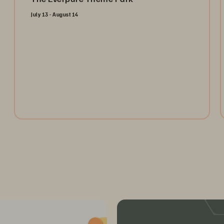
July 13 - August 14
Open the gates and take the ultimate ride through the
Everpure Theme Park. Register today to collect
tokens for a chance to win weekly prizes and unlock
the future of data management!
Register Now