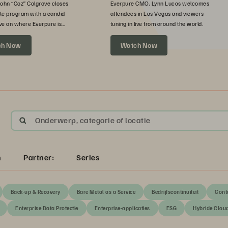
John “Coz” Colgrove closes
Everpure CMO, Lynn Lucas welcomes
te program with a candid
attendees in Las Vegas and viewers
ve on where Everpure is
tuning in live from around the world.
xt.
ch Now
Watch Now
Onderwerp, categorie of locatie
n
Partner:
Series
Back-up & Recovery
Bare Metal as a Service
Bedrijfscontinuïteit
Cont
Enterprise Data Protectie
Enterprise-applicaties
ESG
Hybride Clou