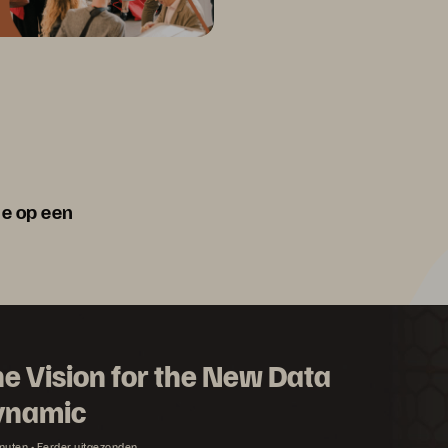
ie op een
e Vision for the New Data
ynamic
nuten
Eerder uitgezonden