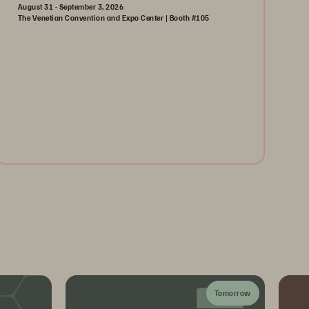
August 31 - September 3, 2026
The Venetian Convention and Expo Center | Booth #105
August 31-September 3, 2026
The Venetian | Las Vegas
Learn More
Tomorrow