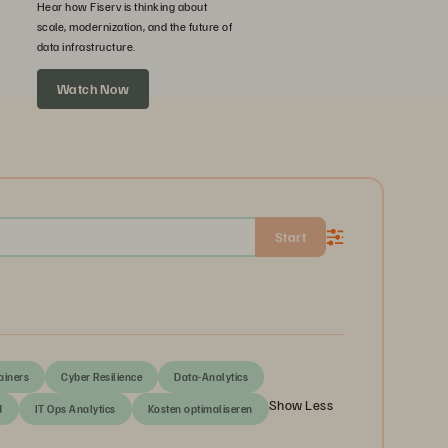
Hear how Fiserv is thinking about
scale, modernization, and the future of
data infrastructure.
Watch Now
Start
ainers
Cyber Resilience
Data-Analytics
Show Less
d
IT Ops Analytics
Kosten optimaliseren