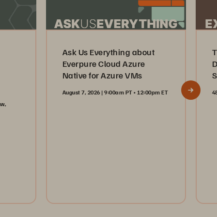
Ask Us Everything about
T
Everpure Cloud Azure
D
Native for Azure VMs
S
August 7, 2026 | 9:00am PT • 12:00pm ET
4
aw,
Register Now