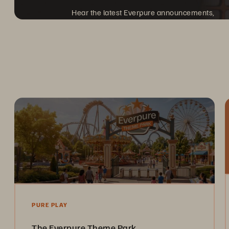
Hear the latest Everpure announcements,
and discover what's next.
PURE PLAY
The Everpure Theme Park