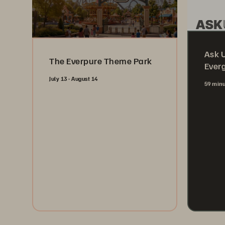
Ask 
The Everpure Theme Park
Ever
July 13 - August 14
59 min
Register Now
Wa