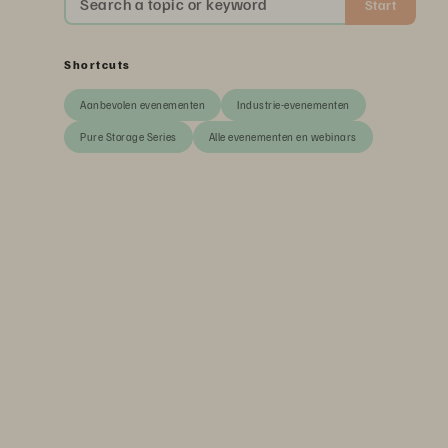
Search a topic or keyword
Start
Shortcuts
Aanbevolen evenementen
Industrie-evenementen
Pure Storage Series
Alle evenementen en webinars