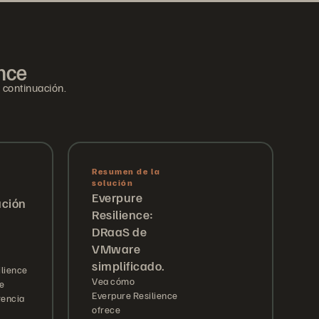
ence
 continuación.
Resumen de la
solución
Everpure
ación
Resilience:
DRaaS de
VMware
simplificado.
lience
Vea cómo
te
Everpure Resilience
tencia
ofrece