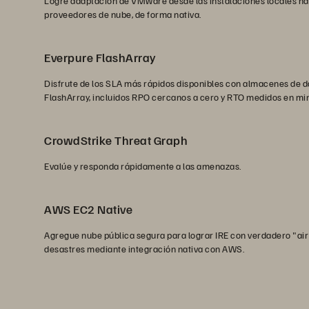
Logre adaptación de VMware desde las instalaciones locales has
proveedores de nube, de forma nativa.
Everpure FlashArray
Disfrute de los SLA más rápidos disponibles con almacenes de 
FlashArray, incluidos RPO cercanos a cero y RTO medidos en min
CrowdStrike Threat Graph
Evalúe y responda rápidamente a las amenazas.
AWS EC2 Native
Agregue nube pública segura para lograr IRE con verdadero "air
desastres mediante integración nativa con AWS.