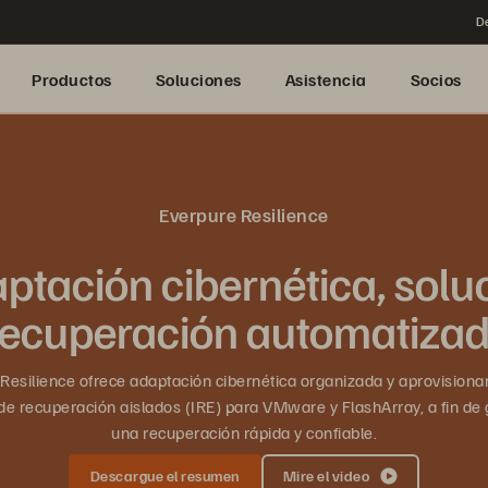
De
Productos
Soluciones
Asistencia
Socios
Everpure Resilience
ptación cibernética, solu
recuperación automatiza
Resilience ofrece adaptación cibernética organizada y aprovision
de recuperación aislados (IRE) para VMware y FlashArray, a fin de 
una recuperación rápida y confiable.
Descargue el resumen
Mire el video