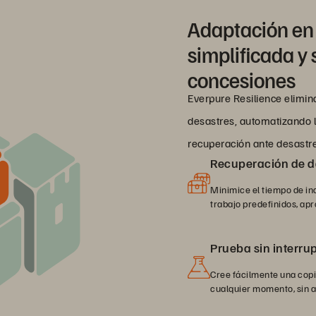
Adaptación en
simplificada y
concesiones
Everpure Resilience elimina
desastres, automatizando la
recuperación ante desastr
Recuperación de d
Minimice el tiempo de ina
trabajo predefinidos, ap
Prueba sin interru
Cree fácilmente una copi
cualquier momento, sin a