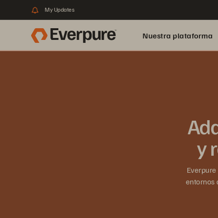
My Updates
Nuestra plataforma
Ada
y 
Everpure 
entornos 