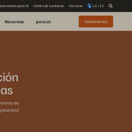
sarrollado para IA
Centro de confianza
Carreras
LA / ES
Recursos
pure.ai
Contáctenos
ción
das
amiento de
garantizar