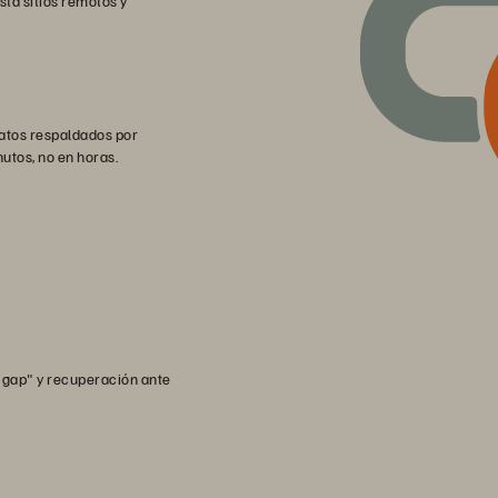
ta sitios remotos y
datos respaldados por
utos, no en horas.
 gap" y recuperación ante