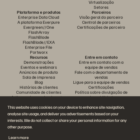
Virtualização
Setores
Plataforma e produtos
Parceiros
Enterprise Data Cloud
Visão geral do parceiro
A plataforma Everpure
Central de parceiros
Evergreen//One
Certificações de parceiro
FlashArray
FlashBlade
FlashBlade//EXA
Enterprise File
Portworx
Recursos
Entre em contato
Demonstrações
Entre em contato com a
Eventos e webinars
equipe de vendas
Anúncios de produto
Fale com o departamento de
Sala de imprensa
vendas
Blog
Ligue para a equipe de vendas
Histórias de clientes
Certificações
Comunidade de clientes
Política sobre divulgação de
Artigos sobre conhecimentos
vulnerabilidades
This website uses cookies on your device to enhance site navigation,
analyse site usage, and deliver you advertisements based on your
Participe da conversa
interests. We do not collect or share your personal information for any
Siga todas as redes sociais da Everpure
other purpose.
Learn more