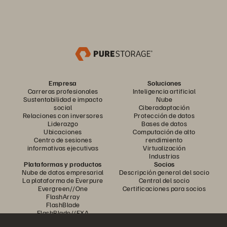
Empresa
Soluciones
Carreras profesionales
Inteligencia artificial
Sustentabilidad e impacto
Nube
social
Ciberadaptación
Relaciones con inversores
Protección de datos
Liderazgo
Bases de datos
Ubicaciones
Computación de alto
Centro de sesiones
rendimiento
informativas ejecutivas
Virtualización
Industrias
Plataformas y productos
Socios
Nube de datos empresarial
Descripción general del socio
La plataforma de Everpure
Central del socio
Evergreen//One
Certificaciones para socios
FlashArray
FlashBlade
FlashBlade//EXA
Enterprise File