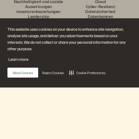
Nachhaltigkeit und soziale
Cloud
Auswirkungen
Cyber-Resilienz
Investorenbeziehungen
Datensicherheit
Leadership
Datenbanken
Standorte
Virtualisierung
Executive Briefing Center
This website uses cookies on your device to enhance site navigation,
Plattform und Produkte
Partner
analyse site usage, and deliver you advertisements based on your
Enterprise Data Cloud
Partnerübersicht
Die Everpure-Plattform
Partner Central
interests. We do not collect or share your personal information for any
Evergreen//One
Partnerzertifizierungen
other purpose.
FlashArray
FlashBlade
Learn more
FlashBlade//EXA
Real-time Enterprise File
Portworx
Allow Cookies
Reject Cookies
Cookie Preferences
Ressourcen
Kontaktieren Sie uns!
Pure360-Demos
Vertrieb kontaktieren
Veranstaltungen und
Sprechen Sie mit uns
Webinare
Vertrieb anrufen
Produktankündigungen
Zertifizierungen
Newsroom
Richtlinie über die
Main Menu
Blog
Veröffentlichung von
Kundenberichte
Sicherheitslücken
Kunden-Community
Unsere Plattform
Wissensartikel
Produkte