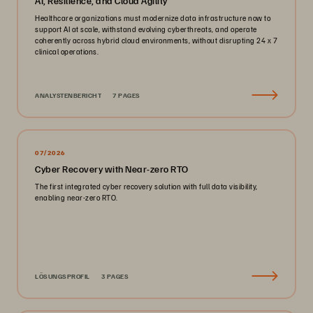
AI, Resilience, and Cloud Agility
Healthcare organizations must modernize data infrastructure now to
support AI at scale, withstand evolving cyberthreats, and operate
coherently across hybrid cloud environments, without disrupting 24 x 7
clinical operations.
ANALYSTENBERICHT
7 PAGES
07/2026
Cyber Recovery with Near-zero RTO
The first integrated cyber recovery solution with full data visibility,
enabling near-zero RTO.
LÖSUNGSPROFIL
3 PAGES