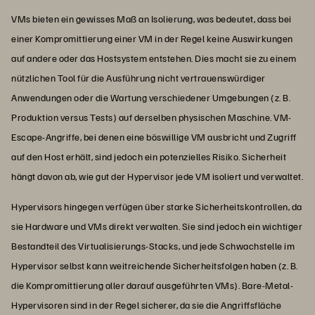
VMs bieten ein gewisses Maß an Isolierung, was bedeutet, dass bei
einer Kompromittierung einer VM in der Regel keine Auswirkungen
auf andere oder das Hostsystem entstehen. Dies macht sie zu einem
nützlichen Tool für die Ausführung nicht vertrauenswürdiger
Anwendungen oder die Wartung verschiedener Umgebungen (z. B.
Produktion versus Tests) auf derselben physischen Maschine. VM-
Escape-Angriffe, bei denen eine böswillige VM ausbricht und Zugriff
auf den Host erhält, sind jedoch ein potenzielles Risiko. Sicherheit
hängt davon ab, wie gut der Hypervisor jede VM isoliert und verwaltet.
Hypervisors hingegen verfügen über starke Sicherheitskontrollen, da
sie Hardware und VMs direkt verwalten. Sie sind jedoch ein wichtiger
Bestandteil des Virtualisierungs-Stacks, und jede Schwachstelle im
Hypervisor selbst kann weitreichende Sicherheitsfolgen haben (z. B.
die Kompromittierung aller darauf ausgeführten VMs). Bare-Metal-
Hypervisoren sind in der Regel sicherer, da sie die Angriffsfläche