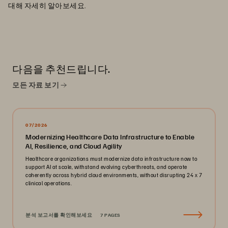
대해 자세히 알아보세요.
다음을 추천드립니다.
모든 자료 보기
07/2026
Modernizing Healthcare Data Infrastructure to Enable
AI, Resilience, and Cloud Agility
Healthcare organizations must modernize data infrastructure now to
support AI at scale, withstand evolving cyberthreats, and operate
coherently across hybrid cloud environments, without disrupting 24 x 7
clinical operations.
분석 보고서를 확인해보세요
7 PAGES