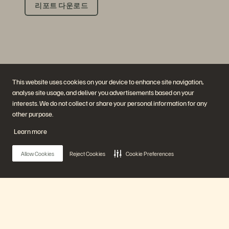
리포트 다운로드
This website uses cookies on your device to enhance site navigation,
analyse site usage, and deliver you advertisements based on your
interests. We do not collect or share your personal information for any
회사
솔루션
other purpose.
채용 정보
인공지능(AI)
지속가능성 및 사회적 영향
클라우드
Learn more
IR
사이버 복원성
경영진
데이터 보호
지역
데이터베이스
Allow Cookies
Reject Cookies
Cookie Preferences
경영진 브리핑 센터
가상화
플랫폼 및 제품
파트너
엔터프라이즈 데이터 클라우
파트너 개요
드
파트너 센터
에버퓨어 플랫폼
파트너 인증
에버그린//원
Main Menu
(Evergreen//One)
플래시어레이(FlashArray)
플래시블레이드(FlashBlade)