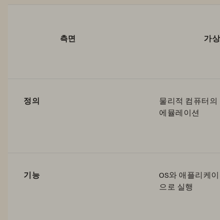
측면
가상머신(
정의
물리적 컴퓨터의
에뮬레이션
기능
OS와 애플리케
으로 실행