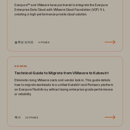
Everpure™ and VMware have partnered to integrate the Everpure
Enterprise Data Cloud with VMware Cloud Foundation (VCF) 9.1,
creating a high-performance private cloud solution.
솔루션 브리프
4 PAGES
04/2026
Technical Guide to Migrate from VMware to Kubevirt
Eliminate rising VMware costs and vendor lock-in. This guide details
how to migrate workloads to a unified KubeVirt and Portworx platform
on Everpure FlashArray without losing enterprise-grade performance
or reliability.
백서
22 PAGES