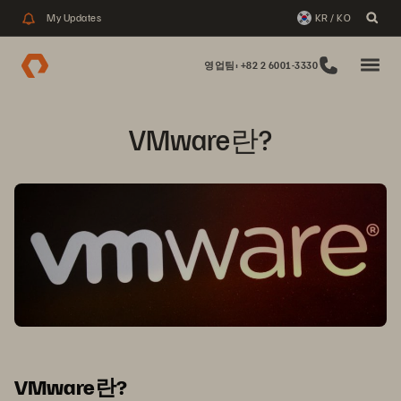
My Updates
KR / KO
영업팀: +82 2 6001-3330
VMware란?
VMware란?