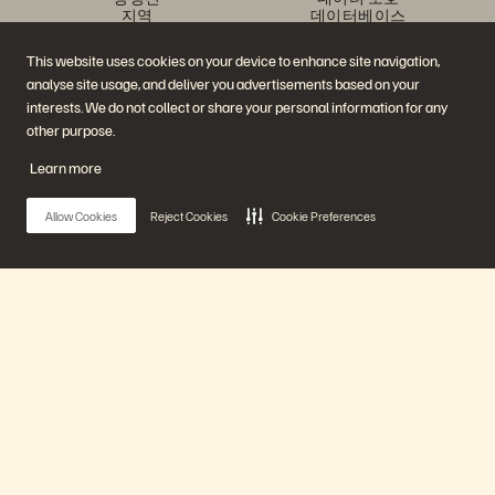
지역
데이터베이스
경영진 브리핑 센터
가상화
플랫폼 및 제품
파트너
This website uses cookies on your device to enhance site navigation,
엔터프라이즈 데이터 클라우
파트너 개요
analyse site usage, and deliver you advertisements based on your
드
파트너 센터
에버퓨어 플랫폼
파트너 인증
interests. We do not collect or share your personal information for any
에버그린//원
other purpose.
(Evergreen//One)
플래시어레이(FlashArray)
Learn more
플래시블레이드(FlashBlade)
플래시블레이
드//EXA(FlashBlade//EXA)
Allow Cookies
Reject Cookies
Cookie Preferences
리얼타임 엔터프라이즈 파일
포트웍스(Portworx)
유용한 자료
문의하기
Pure360 데모
영업팀에 문의하기
이벤트 및 웨비나
문의하기
제품 공지사항
영업팀에 연락하기
Main Menu
뉴스룸
인증
블로그
취약점 공개 정책
고객 사례
에버퓨어 플랫폼
고객 커뮤니티
지식 문서
제품
문의하기
에버퓨어(Everpure) 공식 소셜미디어 팔로우하기