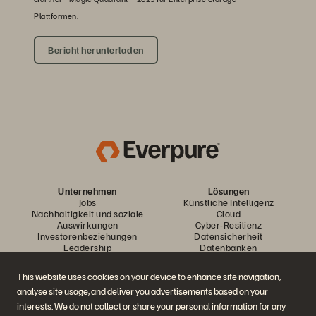
Plattformen.
Bericht herunterladen
Unternehmen
Lösungen
Jobs
Künstliche Intelligenz
Nachhaltigkeit und soziale
Cloud
Auswirkungen
Cyber-Resilienz
Investorenbeziehungen
Datensicherheit
Leadership
Datenbanken
Standorte
Virtualisierung
Executive Briefing Center
This website uses cookies on your device to enhance site navigation,
Plattform und Produkte
Partner
analyse site usage, and deliver you advertisements based on your
Enterprise Data Cloud
Partnerübersicht
Die Everpure-Plattform
Partner Central
interests. We do not collect or share your personal information for any
Evergreen//One
Partnerzertifizierungen