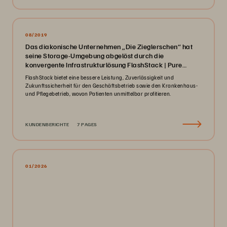
08/2019
Das diakonische Unternehmen „Die Zieglerschen“ hat
seine Storage-Umgebung abgelöst durch die
konvergente Infrastrukturlösung FlashStack | Pure
Storage
FlashStack bietet eine bessere Leistung, Zuverlässigkeit und
Zukunftssicherheit für den Geschäftsbetrieb sowie den Krankenhaus-
und Pflegebetrieb, wovon Patienten unmittelbar profitieren.
KUNDENBERICHTE
7 PAGES
01/2026