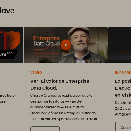
clave
VÍDEO
INFORM
MÁGICO
Ver: El valor de Enterprise
La pos
Data Cloud.
Ejecuc
en Vis
Charlie Giancarlo explica por qué la
nes bajo
gestión de los datos —y no del
pure
Cuadrant
almacenamiento— es el futuro.
2025 par
Descubra cómo un enfoque unificado
Almacena
transforma las operaciones de TI de la
empresa.
Consi