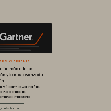
E DEL CUADRANTE
™ DE GARTNER® DE 2025
ición más alta en
ión y la más avanzada
ión
e Mágico™ de Gartner® de
a Plataformas de
miento Empresarial.
ga el informe