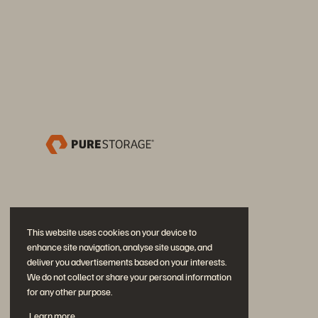
This website uses cookies on your device to
enhance site navigation, analyse site usage, and
deliver you advertisements based on your interests.
We do not collect or share your personal information
for any other purpose.
Únase a la conversación
Learn more