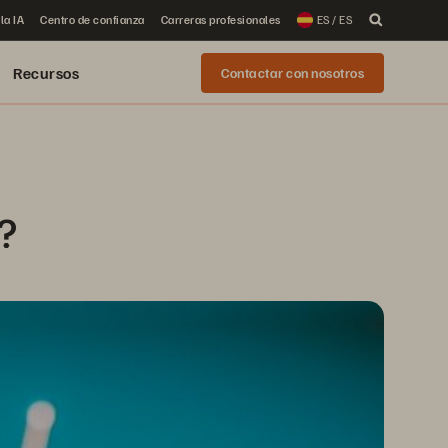
la IA
Centro de confianza
Carreras profesionales
ES / ES
Recursos
Contactar con nosotros
?