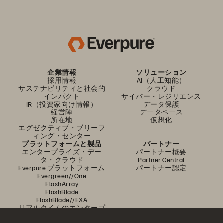
企業情報
ソリューション
採用情報
AI（人工知能）
サステナビリティと社会的
クラウド
インパクト
サイバー・レジリエンス
IR（投資家向け情報）
データ保護
経営陣
データベース
所在地
仮想化
エグゼクティブ・ブリーフ
ィング・センター
プラットフォームと製品
パートナー
エンタープライズ・デー
パートナー概要
タ・クラウド
Partner Central
Everpure プラットフォーム
パートナー認定
Evergreen//One
FlashArray
FlashBlade
FlashBlade//EXA
リアルタイムのエンタープ
ライズ・ファイル