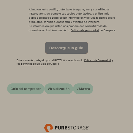
Al marcar esta casilla, autorizo a Everpure, Inc. y sus afiliadas
("Everpure"), así como a sus socios autorizados, a utilizar mis
datos personales para recibir información y actualizaciones sobre
productos, servicios, encuestas y eventos de Everpure.
La información que usted nos proporcione será utilizada de
acuerdo con los términos de la
Política de privacidad
de Everpure.
Descargue la guía
Este sitio está protegido por reCAPTCHA y se aplican la
Política de Privacidad
y
los
Términos de Servicio
de Google.
Guía del comprador
Virtualización
VMware