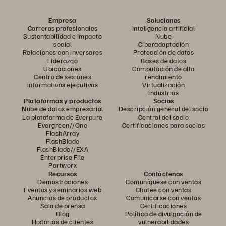
Empresa
Soluciones
Carreras profesionales
Inteligencia artificial
Sustentabilidad e impacto
Nube
social
Ciberadaptación
Relaciones con inversores
Protección de datos
Liderazgo
Bases de datos
Ubicaciones
Computación de alto
Centro de sesiones
rendimiento
informativas ejecutivas
Virtualización
Industrias
Plataformas y productos
Socios
Nube de datos empresarial
Descripción general del socio
La plataforma de Everpure
Central del socio
Evergreen//One
Certificaciones para socios
FlashArray
FlashBlade
FlashBlade//EXA
Enterprise File
Portworx
Recursos
Contáctenos
Demostraciones
Comuníquese con ventas
Eventos y seminarios web
Chatee con ventas
Anuncios de productos
Comunicarse con ventas
Sala de prensa
Certificaciones
Blog
Política de divulgación de
Historias de clientes
vulnerabilidades