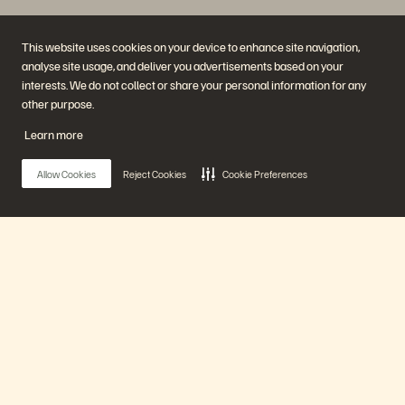
This website uses cookies on your device to enhance site navigation,
analyse site usage, and deliver you advertisements based on your
interests. We do not collect or share your personal information for any
Empresa
Soluciones
other purpose.
Carreras profesionales
Inteligencia artificial
Sustentabilidad e impacto
Nube
Learn more
social
Ciberadaptación
Relaciones con inversores
Protección de datos
Liderazgo
Bases de datos
Allow Cookies
Reject Cookies
Cookie Preferences
Ubicaciones
Computación de alto
Centro de sesiones
rendimiento
informativas ejecutivas
Virtualización
Industrias
Plataformas y productos
Socios
Nube de datos empresarial
Descripción general del socio
Main Menu
La plataforma de Everpure
Central del socio
Evergreen//One
Certificaciones para socios
FlashArray
FlashBlade
Nuestra plataforma
FlashBlade//EXA
Enterprise File
Portworx
Productos
Recursos
Contáctenos
Demostraciones
Comuníquese con ventas
Eventos y seminarios web
Chatee con ventas