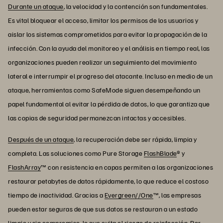
Durante un ataque
, la velocidad y la contención son fundamentales.
Es vital bloquear el acceso, limitar los permisos de los usuarios y
aislar los sistemas comprometidos para evitar la propagación de la
infección. Con la ayuda del monitoreo y el análisis en tiempo real, las
organizaciones pueden realizar un seguimiento del movimiento
lateral e interrumpir el progreso del atacante. Incluso en medio de un
ataque, herramientas como SafeMode siguen desempeñando un
papel fundamental al evitar la pérdida de datos, lo que garantiza que
las copias de seguridad permanezcan intactas y accesibles.
Después de un ataque
, la recuperación debe ser rápida, limpia y
completa. Las soluciones como Pure Storage
FlashBlade
® y
FlashArray
™ con resistencia en capas permiten a las organizaciones
restaurar petabytes de datos rápidamente, lo que reduce el costoso
tiempo de inactividad. Gracias a
Evergreen//One
™, las empresas
pueden estar seguras de que sus datos se restauran a un estado
limpio y sin compromiso, lo que evita el riesgo de reinfección. Por