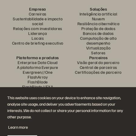
Empresa
Soluções
Carreiras
Inteligência artificial
Sustentabilidade e impacto
Nuvem
social
Resiliência cibernética
Relações com investidores
Proteção de dados
Liderança
Bancos de dados
Locais
Computação de alto
Centro de briefing executivo
desempenho
Virtualização
Setores
Plataforma e produtos
Parceiros
Enterprise Data Cloud
Visão geral do parceiro
A plataforma Everpure
Central de parceiros
Evergreen//One
Certificações de parceiro
FlashArray
FlashBlade
FlashBlade//EXA
Enterprise File
Portworx
This website uses cookies on your device to enhance site navigation,
Recursos
Entre em contato
analyse site usage, and deliver you advertisements based on your
Demonstrações
Entre em contato com a
interests. We do not collect or share your personal information for any
Eventos e webinars
equipe de vendas
Anúncios de produto
Fale com o departamento de
other purpose.
Sala de imprensa
vendas
Blog
Ligue para a equipe de vendas
Learn more
Histórias de clientes
Certificações
Comunidade de clientes
Política sobre divulgação de