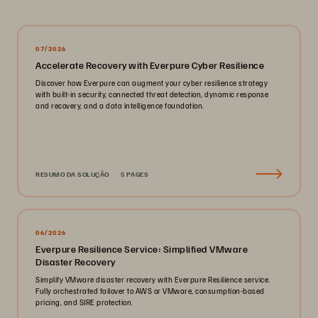
07/2026
Accelerate Recovery with Everpure Cyber Resilience
Discover how Everpure can augment your cyber resilience strategy
with built-in security, connected threat detection, dynamic response
and recovery, and a data intelligence foundation.
RESUMO DA SOLUÇÃO
5 PAGES
06/2026
Everpure Resilience Service: Simplified VMware
Disaster Recovery
Simplify VMware disaster recovery with Everpure Resilience service.
Fully orchestrated failover to AWS or VMware, consumption-based
pricing, and SIRE protection.