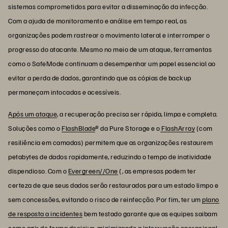
sistemas comprometidos para evitar a disseminação da infecção.
Com a ajuda de monitoramento e análise em tempo real, as
organizações podem rastrear o movimento lateral e interromper o
progresso do atacante. Mesmo no meio de um ataque, ferramentas
como o SafeMode continuam a desempenhar um papel essencial ao
evitar a perda de dados, garantindo que as cópias de backup
permaneçam intocadas e acessíveis.
Após um ataque
, a recuperação precisa ser rápida, limpa e completa.
Soluções como o
FlashBlade
® da Pure Storage e o
FlashArray
(com
resiliência em camadas) permitem que as organizações restaurem
petabytes de dados rapidamente, reduzindo o tempo de inatividade
dispendioso. Com o
Evergreen//One
(, as empresas podem ter
certeza de que seus dados serão restaurados para um estado limpo e
sem concessões, evitando o risco de reinfecção. Por fim, ter um
plano
de resposta a incidentes
bem testado garante que as equipes saibam
como agir de forma decisiva, minimizando a interrupção operacional