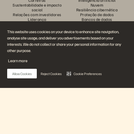
Carreiras
Inteligência artificial
Sustentabilidade e impacto
Nuvem
social
Resiliência cibernética
Relações com investidores
Proteção de dados
Liderança
Bancos de dados
Locais
Computação de alto
Centro de briefing executivo
desempenho
This website uses cookies on your device to enhance site navigation,
Virtualização
analyse site usage, and deliver you advertisements based on your
Setores
Plataforma e produtos
Parceiros
interests. We do not collect or share your personal information for any
Enterprise Data Cloud
Visão geral do parceiro
other purpose.
A plataforma Everpure
Central de parceiros
Evergreen//One
Certificações de parceiro
Learn more
FlashArray
FlashBlade
FlashBlade//EXA
Allow Cookies
Reject Cookies
Cookie Preferences
Enterprise File
Portworx
Recursos
Entre em contato
Demonstrações
Entre em contato com a
Eventos e webinars
equipe de vendas
Anúncios de produto
Fale com o departamento de
Main Menu
Sala de imprensa
vendas
Blog
Ligue para a equipe de vendas
Histórias de clientes
Certificações
Nossa plataforma
Comunidade de clientes
Política sobre divulgação de
Artigos sobre conhecimentos
vulnerabilidades