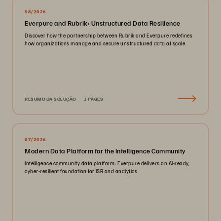
08/2026
Everpure and Rubrik: Unstructured Data Resilience
Discover how the partnership between Rubrik and Everpure redefines
how organizations manage and secure unstructured data at scale.
RESUMO DA SOLUÇÃO
3 PAGES
07/2026
Modern Data Platform for the Intelligence Community
Intelligence community data platform: Everpure delivers an AI-ready,
cyber-resilient foundation for ISR and analytics.