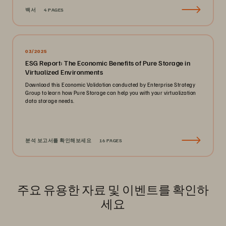
백서
4 PAGES
03/2025
ESG Report: The Economic Benefits of Pure Storage in
Virtualized Environments
Download this Economic Validation conducted by Enterprise Strategy
Group to learn how Pure Storage can help you with your virtualization
data storage needs.
분석 보고서를 확인해보세요
16 PAGES
주요 유용한 자료 및 이벤트를 확인하
세요