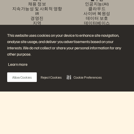
채용 정보
인공지능(AI)
지속가능성 및 사회적 영향
클라우드
IR
사이버 복원성
경영진
데이터 보호
지역
데이터베이스
경영진 브리핑 센터
가상화
플랫폼 및 제품
파트너
This website uses cookies on your device to enhance site navigation,
엔터프라이즈 데이터 클라우
파트너 개요
analyse site usage, and deliver you advertisements based on your
드
파트너 센터
에버퓨어 플랫폼
파트너 인증
interests. We do not collect or share your personal information for any
에버그린//원
other purpose.
(Evergreen//One)
플래시어레이(FlashArray)
Learn more
플래시블레이드(FlashBlade)
플래시블레이
드//EXA(FlashBlade//EXA)
Allow Cookies
Reject Cookies
Cookie Preferences
리얼타임 엔터프라이즈 파일
포트웍스(Portworx)
유용한 자료
문의하기
Pure360 데모
영업팀에 문의하기
이벤트 및 웨비나
문의하기
제품 공지사항
영업팀에 연락하기
Main Menu
뉴스룸
인증
블로그
취약점 공개 정책
고객 사례
에버퓨어 플랫폼
고객 커뮤니티
지식 문서