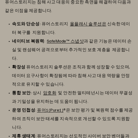
퓨어스토리지는 침해 사고 대응의 중요한 측면을 해결하여 다음과
같은 이점을 제공합니다.
속도와 단순성
: 퓨어스토리지
올플래시 솔루션은
신속한 데이
터 복구를 지원합니다.
네이티브 복원력
:
SafeMode™ 스냅샷
과 같은 기능은 데이터 손
실 및 랜섬웨어 공격으로부터 추가적인 보호 계층을 제공합니
다.
확장성
퓨어스토리지 솔루션은 조직과 함께 성장할 수 있으며,
데이터 요구사항이 확장됨에 따라 침해 사고 대응 역량을 안정
적으로 유지할 수 있습니다.
통합 보안
: 상시
암호화
및 안전한 멀티테넌시는 데이터 무결성
과 기밀성을 유지하는 데 도움이 됩니다.
운영 민첩성
:
퓨어1(Pure1)
®은 보안 평가 및 복원력 점수를 제공
하여 조직이 보안 태세를 지속적으로 개선할 수 있도록 지원합
니다.
제휴 생태계
: 퓨어스토리지는 선도적인 사이버 보안 벤더들과