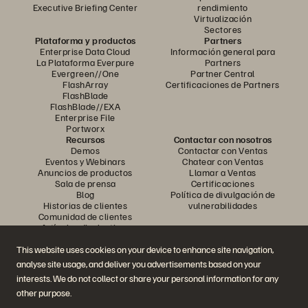
Executive Briefing Center
rendimiento
Virtualización
Sectores
Plataforma y productos
Partners
Enterprise Data Cloud
Información general para
La Plataforma Everpure
Partners
Evergreen//One
Partner Central
FlashArray
Certificaciones de Partners
FlashBlade
FlashBlade//EXA
Enterprise File
Portworx
Recursos
Contactar con nosotros
Demos
Contactar con Ventas
Eventos y Webinars
Chatear con Ventas
Anuncios de productos
Llamar a Ventas
Sala de prensa
Certificaciones
Blog
Política de divulgación de
Historias de clientes
vulnerabilidades
Comunidad de clientes
Artículos divulgativos
This website uses cookies on your device to enhance site navigation,
analyse site usage, and deliver you advertisements based on your
Únase a la conversación
interests. We do not collect or share your personal information for any
Siga las redes sociales oficiales de Everpure
other purpose.