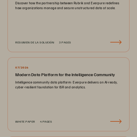
Discover how the partnership between Rubrik and Everpure redefines
how organizations manage and secure unstructured data at scale.
RESUMEN DE LA SOLUCIÓN
3 PAGES
07/2026
Modern Data Platform for the Intelligence Community
Intelligence community data platform: Everpure delivers an AI-ready,
cyber-resilient foundation for ISR and analytics.
WHITE PAPER
4 PAGES