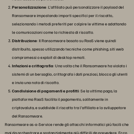
Personalizzazione
: L'affiliato può personalizzare il payload del
Ransomware impostando importi specifici per il riscatto,
selezionando i metodi preferiti per colpire le vittime e adattando
le comunicazioni come la richiesta di riscatto.
Distribuzione
: Il Ransomware basato su RaaS viene quindi
distribuito, spesso utilizzando tecniche come phishing, siti web
compromessi o exploit di desktop remoti.
Infezioni e crittografia
: Una volta che il Ransomware ha violato i
sistemi di un bersaglio, crittografa i dati preziosi, blocca gli utenti
e invia una nota di riscatto.
Condivisione di pagamenti e profitti
: Se la vittima paga, la
piattaforma RaaS facilita il pagamento, solitamente in
criptovaluta, e suddivide il riscatto tra l'affiliato e lo sviluppatore
del Ransomware.
Ransomware as-a-Service rende gli attacchi informatici più facili che
mai da orchestrare e sostanzialmente più difficili da prevedere. Ecco