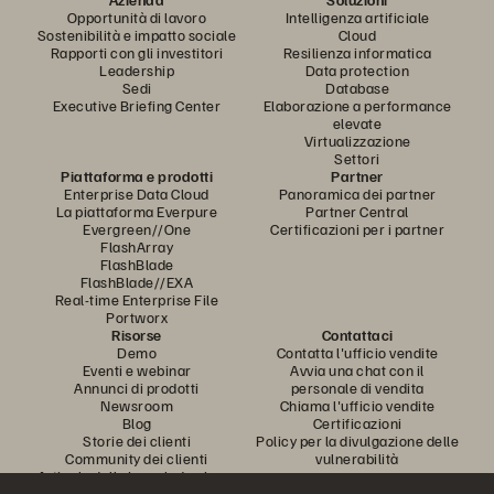
Opportunità di lavoro
Intelligenza artificiale
Sostenibilità e impatto sociale
Cloud
Rapporti con gli investitori
Resilienza informatica
Leadership
Data protection
Sedi
Database
Executive Briefing Center
Elaborazione a performance
elevate
Virtualizzazione
Settori
Piattaforma e prodotti
Partner
Enterprise Data Cloud
Panoramica dei partner
La piattaforma Everpure
Partner Central
Evergreen//One
Certificazioni per i partner
FlashArray
FlashBlade
FlashBlade//EXA
Real-time Enterprise File
Portworx
Risorse
Contattaci
Demo
Contatta l'ufficio vendite
Eventi e webinar
Avvia una chat con il
Annunci di prodotti
personale di vendita
Newsroom
Chiama l'ufficio vendite
Blog
Certificazioni
Storie dei clienti
Policy per la divulgazione delle
Community dei clienti
vulnerabilità
Articolo della knowledge base