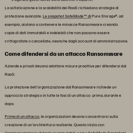
La sofisticazione e la scalabilità del RaaS richiedono strategie di
protezione avanzate.
Le snapshot SafeMode™ di
Pure Storage®, ad
esempio, aiutano a contenere le minacce Ransomware creando
copie di dati immutabili e indelebili che non possono essere
crittografate o cancellate, neanche dagli account di amministrazione.
Come difendersi da un attacco Ransomware
Aziende e privati devono adottare misure proattive per difendersi dal
RaaS:
La protezione dell'organizzazione dal Ransomware richiede un
approccio strategico in tutte le fasi di un attacco: prima, durante e
dopo.
Prima di un attacco
, le organizzazioni devono concentrarsi sulla
creazione di un'architettura resiliente. Questo inizia con
l'
implementazione di backup immutabili
, come SafeMode Snapshots,