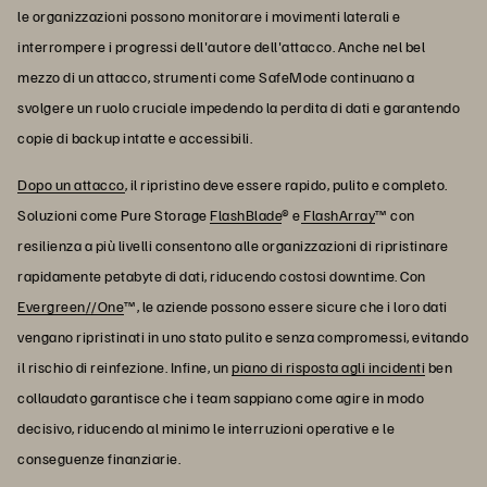
le organizzazioni possono monitorare i movimenti laterali e
interrompere i progressi dell'autore dell'attacco. Anche nel bel
mezzo di un attacco, strumenti come SafeMode continuano a
svolgere un ruolo cruciale impedendo la perdita di dati e garantendo
copie di backup intatte e accessibili.
Dopo un attacco
, il ripristino deve essere rapido, pulito e completo.
Soluzioni come Pure Storage
FlashBlade
® e
FlashArray
™ con
resilienza a più livelli consentono alle organizzazioni di ripristinare
rapidamente petabyte di dati, riducendo costosi downtime. Con
Evergreen//One
™, le aziende possono essere sicure che i loro dati
vengano ripristinati in uno stato pulito e senza compromessi, evitando
il rischio di reinfezione. Infine, un
piano di risposta agli incidenti
ben
collaudato garantisce che i team sappiano come agire in modo
decisivo, riducendo al minimo le interruzioni operative e le
conseguenze finanziarie.