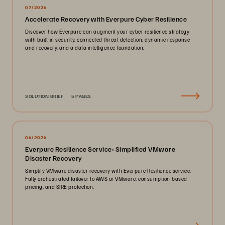
07/2026
Accelerate Recovery with Everpure Cyber Resilience
Discover how Everpure can augment your cyber resilience strategy
with built-in security, connected threat detection, dynamic response
and recovery, and a data intelligence foundation.
SOLUTION BRIEF
5 PAGES
06/2026
Everpure Resilience Service: Simplified VMware
Disaster Recovery
Simplify VMware disaster recovery with Everpure Resilience service.
Fully orchestrated failover to AWS or VMware, consumption-based
pricing, and SIRE protection.