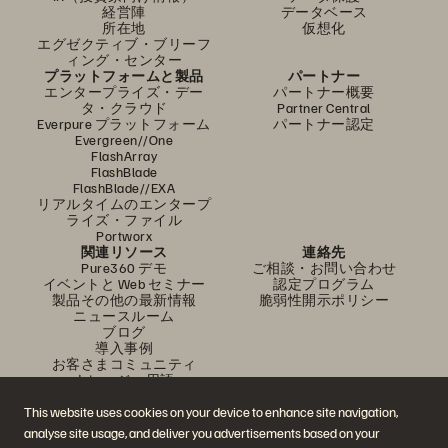
経営陣
データベース
所在地
仮想化
エグゼクティブ・ブリーフ
ィング・センター
プラットフォームと製品
パートナー
エンタープライズ・デー
パートナー概要
タ・クラウド
Partner Central
Everpure プラットフォーム
パートナー認定
Evergreen//One
FlashArray
FlashBlade
FlashBlade//EXA
リアルタイムのエンタープ
ライズ・ファイル
Portworx
関連リソース
連絡先
Pure360 デモ
ご相談・お問い合わせ
イベントと Web セミナー
認定プログラム
製品その他の最新情報
脆弱性開示ポリシー
ニュースルーム
ブログ
導入事例
お客さまコミュニティ
ナレッジ・用語
This website uses cookies on your device to enhance site navigation,
analyse site usage, and deliver you advertisements based on your
公式 SNS