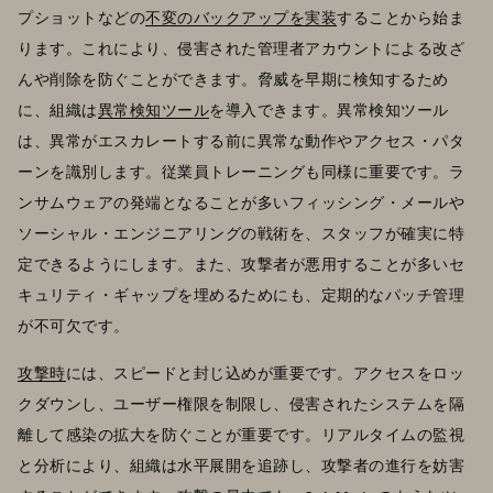
プショットなどの
不変のバックアップを実装
することから始ま
ります。これにより、侵害された管理者アカウントによる改ざ
んや削除を防ぐことができます。脅威を早期に検知するため
に、組織は
異常検知ツール
を導入できます。異常検知ツール
は、異常がエスカレートする前に異常な動作やアクセス・パタ
ーンを識別します。従業員トレーニングも同様に重要です。ラ
ンサムウェアの発端となることが多いフィッシング・メールや
ソーシャル・エンジニアリングの戦術を、スタッフが確実に特
定できるようにします。また、攻撃者が悪用することが多いセ
キュリティ・ギャップを埋めるためにも、定期的なパッチ管理
が不可欠です。
攻撃時
には、スピードと封じ込めが重要です。アクセスをロッ
クダウンし、ユーザー権限を制限し、侵害されたシステムを隔
離して感染の拡大を防ぐことが重要です。リアルタイムの監視
と分析により、組織は水平展開を追跡し、攻撃者の進行を妨害