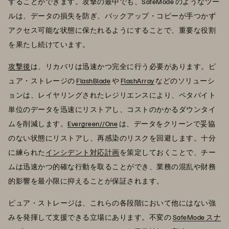
することができます。攻撃の最中でも、SafeMode のようなツー
ルは、データの損失を防ぎ、バックアップ・コピーが手つかず
アクセス可能な状態に保たれるようにすることで、重要な役割
を果たし続けています。
攻撃後
は、リカバリは迅速かつ完全に行う必要があります。ピ
ュア・ストレージの
FlashBlade
や
FlashArray
などのソリューシ
ョンは、レイヤリングされたレジリエンスにより、ペタバイト
単位のデータを迅速にリストアし、コストのかかるダウンタイ
ムを削減します。
Evergreen//One
は、データをクリーンで妥協
のない状態にリストアし、再感染のリスクを回避します。十分
に練られた
インシデント対応計画
を策定しておくことで、チー
ムは迅速かつ的確な行動を取ることができ、業務の混乱や財務
的影響を最小限に抑えることが保証されます。
ピュア・ストレージは、これらの各段階において他にはない強
みを発揮して支援できる立場にあります。不変の
SafeMode スナ