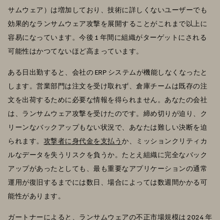
サムウェア）は増加しており、技術に詳しくないユーザーでも
効果的なランサムウェア攻撃を展開することがこれまで以上に
容易になっています。今後 1 年間に組織がターゲットにされる
可能性はかつてないほど高まっています。
ある日出勤すると、会社の ERP システムが機能しなくなったと
します。営業部門は注文を受け取れず、倉庫チームは既存の注
文を出荷するために必要な情報を得られません。あなたの会社
は、ランサムウェア攻撃を受けたのです。締め切りが迫り、ク
リーンなバックアップもない状況で、あなたは難しい決断を迫
られます。
攻撃者に身代金を支払う
か、ミッションクリティカ
ルなデータを失うリスクを負うか。たとえ組織に完全なバック
アップがあったとしても、最も重要なアプリケーションの通常
運用が復旧するまでには数日、場合によっては数週間かかる可
能性があります。
ガートナーによると
、ランサムウェアの不正市場規模は 2024 年