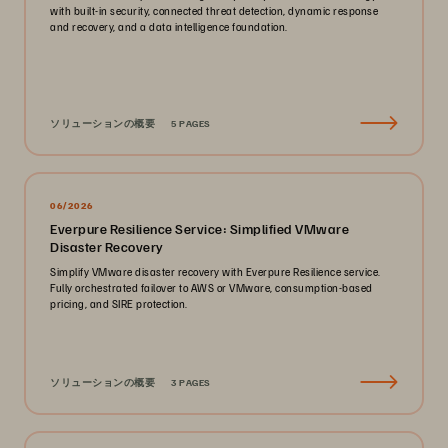
with built-in security, connected threat detection, dynamic response
and recovery, and a data intelligence foundation.
ソリューションの概要
5 PAGES
06/2026
Everpure Resilience Service: Simplified VMware
Disaster Recovery
Simplify VMware disaster recovery with Everpure Resilience service.
Fully orchestrated failover to AWS or VMware, consumption-based
pricing, and SIRE protection.
ソリューションの概要
3 PAGES