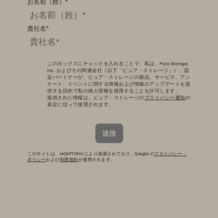
お名前（姓）
*
貴社名
*
このボックスにチェックを入れることで、私は、Pure Storage,
Inc. およびその関連会社（以下「ピュア・ストレージ」）、認
定パートナーが、ピュア・ストレージの製品、サービス、アン
ケート、イベントに関する情報および情報のアップデートを提
供する目的で私の個人情報を使用することを許可します。
提供された情報は、ピュア・ストレージの
プライバシー通知
の
規定に従って使用されます。
送信
このサイトは、reCAPTCHA により保護されており、Google の
プライバシー・
ポリシー
および
利用規約
が適用されます。