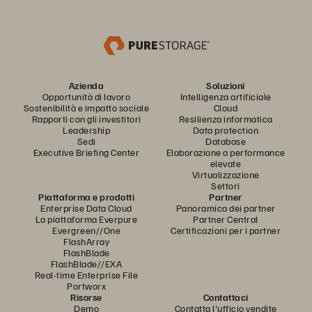
Azienda
Soluzioni
Opportunità di lavoro
Intelligenza artificiale
Sostenibilità e impatto sociale
Cloud
Rapporti con gli investitori
Resilienza informatica
Leadership
Data protection
Sedi
Database
Executive Briefing Center
Elaborazione a performance
elevate
Virtualizzazione
Settori
Piattaforma e prodotti
Partner
Enterprise Data Cloud
Panoramica dei partner
La piattaforma Everpure
Partner Central
Evergreen//One
Certificazioni per i partner
FlashArray
FlashBlade
FlashBlade//EXA
Real-time Enterprise File
Portworx
Risorse
Contattaci
Demo
Contatta l'ufficio vendite