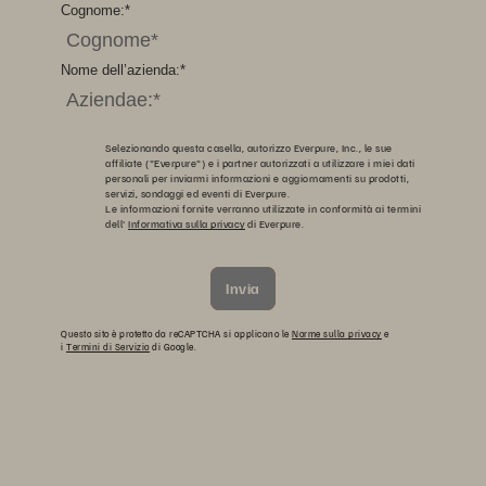
Cognome:
*
Nome dell’azienda:
*
Selezionando questa casella, autorizzo Everpure, Inc., le sue
affiliate ("Everpure") e i partner autorizzati a utilizzare i miei dati
personali per inviarmi informazioni e aggiornamenti su prodotti,
servizi, sondaggi ed eventi di Everpure.
Le informazioni fornite verranno utilizzate in conformità ai termini
dell'
Informativa sulla privacy
di Everpure.
Invia
Questo sito è protetto da reCAPTCHA si applicano le
Norme sulla privacy
e
i
Termini di Servizio
di Google.