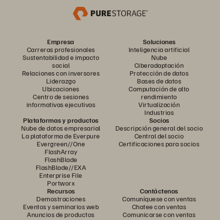
Empresa
Soluciones
Carreras profesionales
Inteligencia artificial
Sustentabilidad e impacto
Nube
social
Ciberadaptación
Relaciones con inversores
Protección de datos
Liderazgo
Bases de datos
Ubicaciones
Computación de alto
Centro de sesiones
rendimiento
informativas ejecutivas
Virtualización
Industrias
Plataformas y productos
Socios
Nube de datos empresarial
Descripción general del socio
La plataforma de Everpure
Central del socio
Evergreen//One
Certificaciones para socios
FlashArray
FlashBlade
FlashBlade//EXA
Enterprise File
Portworx
Recursos
Contáctenos
Demostraciones
Comuníquese con ventas
Eventos y seminarios web
Chatee con ventas
Anuncios de productos
Comunicarse con ventas