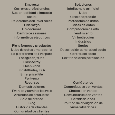
Empresa
Soluciones
Carreras profesionales
Inteligencia artificial
Sustentabilidad e impacto
Nube
social
Ciberadaptación
Relaciones con inversores
Protección de datos
Liderazgo
Bases de datos
Ubicaciones
Computación de alto
Centro de sesiones
rendimiento
informativas ejecutivas
Virtualización
Industrias
Plataformas y productos
Socios
Nube de datos empresarial
Descripción general del socio
La plataforma de Everpure
Central del socio
Evergreen//One
Certificaciones para socios
FlashArray
FlashBlade
FlashBlade//EXA
Enterprise File
Portworx
Recursos
Contáctenos
Demostraciones
Comuníquese con ventas
Eventos y seminarios web
Chatee con ventas
Anuncios de productos
Comunicarse con ventas
Sala de prensa
Certificaciones
Blog
Política de divulgación de
Historias de clientes
vulnerabilidades
Comunidad de clientes