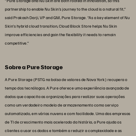
“Pure Storage and Nu Skin are both rooted in innovation, so this
partnership to enable Nu Skin’s journey to the cloud is a natural fit,”
said Prakash Darji, VP and GM, Pure Storage. “As a key element of Nu
Skin’s hybrid cloud transition, Cloud Block Store helps Nu Skin
improve efficiencies and gain the flexibility it needs to remain
competitive.”
Sobre a Pure Storage
A Pure Storage (PSTG na bolsa de valores de Nova York) recupera o
tempo dos tecnólogos. A Pure oferece uma experiência avançada de
dados que capacita as organizações para realizar suas operações
como um verdadeiro modelo de armazenamento como serviço
automatizado, em várias nuvens e com facilidade. Uma das empresas
de TI de crescimento mais acelerado da história, a Pure ajuda os
clientes a usar os dados e também a reduzir a complexidade e as