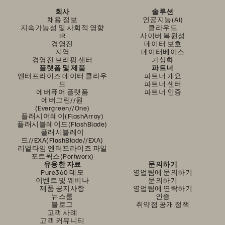
회사
솔루션
채용 정보
인공지능(AI)
지속가능성 및 사회적 영향
클라우드
IR
사이버 복원성
경영진
데이터 보호
지역
데이터베이스
경영진 브리핑 센터
가상화
플랫폼 및 제품
파트너
엔터프라이즈 데이터 클라우
파트너 개요
드
파트너 센터
에버퓨어 플랫폼
파트너 인증
에버그린//원
(Evergreen//One)
플래시어레이(FlashArray)
플래시블레이드(FlashBlade)
플래시블레이
드//EXA(FlashBlade//EXA)
리얼타임 엔터프라이즈 파일
포트웍스(Portworx)
유용한 자료
문의하기
Pure360 데모
영업팀에 문의하기
이벤트 및 웨비나
문의하기
제품 공지사항
영업팀에 연락하기
뉴스룸
인증
블로그
취약점 공개 정책
고객 사례
고객 커뮤니티