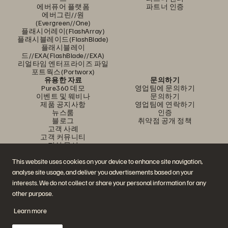
에버퓨어 플랫폼
파트너 인증
에버그린//원
(Evergreen//One)
플래시어레이(FlashArray)
플래시블레이드(FlashBlade)
플래시블레이
드//EXA(FlashBlade//EXA)
리얼타임 엔터프라이즈 파일
포트웍스(Portworx)
유용한 자료
문의하기
Pure360 데모
영업팀에 문의하기
이벤트 및 웨비나
문의하기
제품 공지사항
영업팀에 연락하기
뉴스룸
인증
블로그
취약점 공개 정책
고객 사례
고객 커뮤니티
지식 문서
This website uses cookies on your device to enhance site navigation,
analyse site usage, and deliver you advertisements based on your
문의하기
interests. We do not collect or share your personal information for any
에버퓨어(Everpure) 공식 소셜미디어 팔로우하기
other purpose.
Learn more