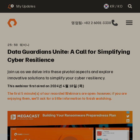
My Updates
KR / KO
2
영업팀: +82 2 6001-3330
25:58 웨비나
Data Guardians Unite: A Call for Simplifying
Cyber Resilience
Join us as we delve into these pivotal aspects and explore
innovative solutions to simplify your cyber resiliency.
This webinar first aired on 2024년 4월 18일 (목)
The first 5 minute(s) of our recorded Webinars are open; however, if you are
enjoying them, we’ll ask for a little information to finish watching.