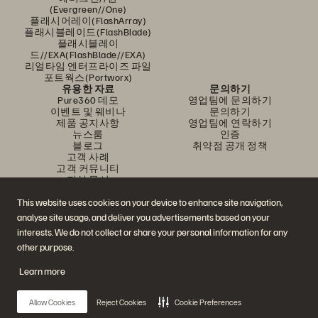
(Evergreen//One)
플래시어레이(FlashArray)
플래시블레이드(FlashBlade)
플래시블레이
드//EXA(FlashBlade//EXA)
리얼타임 엔터프라이즈 파일
포트웍스(Portworx)
유용한 자료
문의하기
Pure360 데모
영업팀에 문의하기
이벤트 및 웨비나
문의하기
제품 공지사항
영업팀에 연락하기
뉴스룸
인증
블로그
취약점 공개 정책
고객 사례
고객 커뮤니티
지식 문서
This website uses cookies on your device to enhance site navigation,
analyse site usage, and deliver you advertisements based on your
문의하기
interests. We do not collect or share your personal information for any
에버퓨어(Everpure) 공식 소셜미디어 팔로우하기
other purpose.
Learn more
© 2026 Everpure, Inc. All rights reserved.
Allow Cookies
Reject Cookies
Cookie Preferences
개인정보 보호 정책
웹사이트 약관
법적 정보
트러스트 센터
쿠키 설정