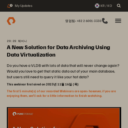
My Updates
KR / KO
2
영업팀: +82 2 6001-3330
28:29 웨비나
A New Solution for Data Archiving Using
Data Virtualization
Do you have a VLDB with lots of data that will never change again?
Would you love to get that static data out of your main database,
but users still need to query it like your hot data?
This webinar first aired on 2023년 11월 16일 (목)
The first 5 minute(s) of our recorded Webinars are open; however, if you are
enjoying them, we’ll ask for a little information to finish watching.