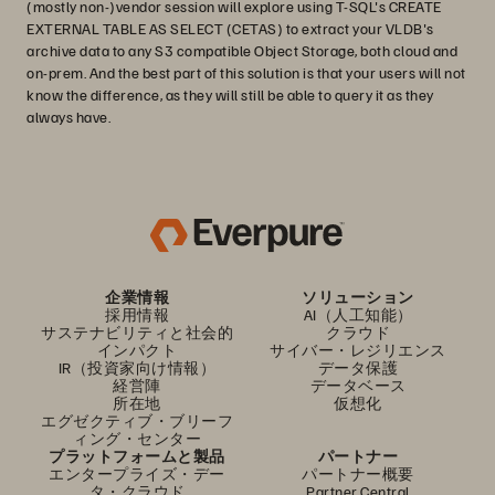
(mostly non-)vendor session will explore using T-SQL's CREATE
EXTERNAL TABLE AS SELECT (CETAS) to extract your VLDB's
archive data to any S3 compatible Object Storage, both cloud and
on-prem. And the best part of this solution is that your users will not
know the difference, as they will still be able to query it as they
always have.
企業情報
ソリューション
採用情報
AI（人工知能）
サステナビリティと社会的
クラウド
インパクト
サイバー・レジリエンス
IR（投資家向け情報）
データ保護
経営陣
データベース
所在地
仮想化
エグゼクティブ・ブリーフ
ィング・センター
プラットフォームと製品
パートナー
エンタープライズ・デー
パートナー概要
タ・クラウド
Partner Central