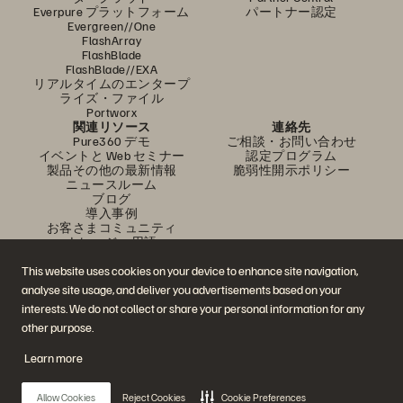
Everpure プラットフォーム
パートナー認定
Evergreen//One
FlashArray
FlashBlade
FlashBlade//EXA
リアルタイムのエンタープ
ライズ・ファイル
Portworx
関連リソース
連絡先
Pure360 デモ
ご相談・お問い合わせ
イベントと Web セミナー
認定プログラム
製品その他の最新情報
脆弱性開示ポリシー
ニュースルーム
ブログ
導入事例
お客さまコミュニティ
ナレッジ・用語
This website uses cookies on your device to enhance site navigation,
analyse site usage, and deliver you advertisements based on your
公式 SNS
interests. We do not collect or share your personal information for any
是非フォローをお願いします！
other purpose.
Learn more
© 2026 Everpure, Inc. 無断転用は禁止されています。
Allow Cookies
Reject Cookies
Cookie Preferences