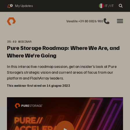
My Updates
IT / IT
2
Vendite +39 80 0826 980
35:49 WEBINAR
Pure Storage Roadmap: Where We Are, and
Where We're Going
In this interactive roadmap session, get an insider’s look at Pure
Storage’s strategic vision and current areas of focus from our
platform and FlashArray leaders.
This webinar first aired on 14 giugno 2023