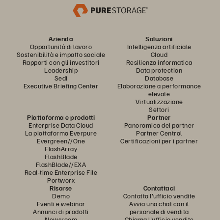
Azienda
Soluzioni
Opportunità di lavoro
Intelligenza artificiale
Sostenibilità e impatto sociale
Cloud
Rapporti con gli investitori
Resilienza informatica
Leadership
Data protection
Sedi
Database
Executive Briefing Center
Elaborazione a performance
elevate
Virtualizzazione
Settori
Piattaforma e prodotti
Partner
Enterprise Data Cloud
Panoramica dei partner
La piattaforma Everpure
Partner Central
Evergreen//One
Certificazioni per i partner
FlashArray
FlashBlade
FlashBlade//EXA
Real-time Enterprise File
Portworx
Risorse
Contattaci
Demo
Contatta l'ufficio vendite
Eventi e webinar
Avvia una chat con il
Annunci di prodotti
personale di vendita
Newsroom
Chiama l'ufficio vendite