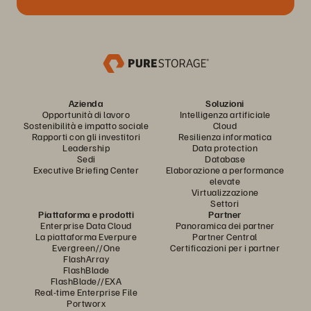
Azienda
Soluzioni
Opportunità di lavoro
Intelligenza artificiale
Sostenibilità e impatto sociale
Cloud
Rapporti con gli investitori
Resilienza informatica
Leadership
Data protection
Sedi
Database
Executive Briefing Center
Elaborazione a performance
elevate
Virtualizzazione
Settori
Piattaforma e prodotti
Partner
Enterprise Data Cloud
Panoramica dei partner
La piattaforma Everpure
Partner Central
Evergreen//One
Certificazioni per i partner
FlashArray
FlashBlade
FlashBlade//EXA
Real-time Enterprise File
Portworx