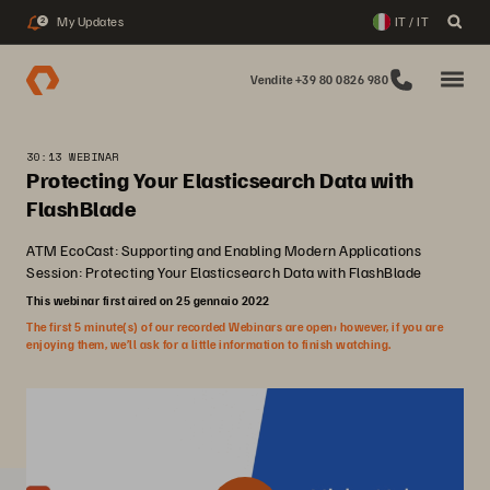
My Updates
IT / IT
2
Vendite +39 80 0826 980
30:13 WEBINAR
Protecting Your Elasticsearch Data with
FlashBlade
ATM EcoCast: Supporting and Enabling Modern Applications
Session: Protecting Your Elasticsearch Data with FlashBlade
This webinar first aired on 25 gennaio 2022
The first 5 minute(s) of our recorded Webinars are open; however, if you are
enjoying them, we’ll ask for a little information to finish watching.