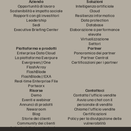
Azienda
Soluzioni
Opportunità di lavoro
Intelligenza artificiale
Sostenibilità e impatto sociale
Cloud
Rapporti con gli investitori
Resilienza informatica
Leadership
Data protection
Sedi
Database
Executive Briefing Center
Elaborazione a performance
elevate
Virtualizzazione
Settori
Piattaforma e prodotti
Partner
Enterprise Data Cloud
Panoramica dei partner
La piattaforma Everpure
Partner Central
Evergreen//One
Certificazioni per i partner
FlashArray
FlashBlade
FlashBlade//EXA
Real-time Enterprise File
Portworx
Risorse
Contattaci
Demo
Contatta l'ufficio vendite
Eventi e webinar
Avvia una chat con il
Annunci di prodotti
personale di vendita
Newsroom
Chiama l'ufficio vendite
Blog
Certificazioni
Storie dei clienti
Policy per la divulgazione delle
Community dei clienti
vulnerabilità
Articolo della knowledge base