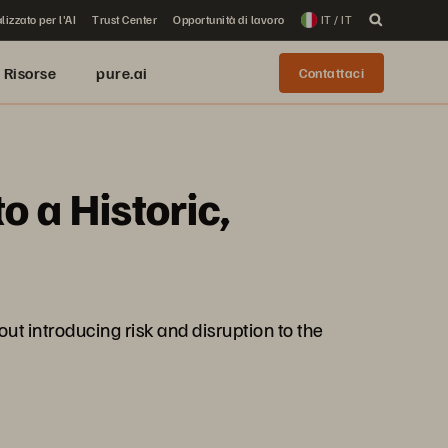
lizzato per l'AI
Trust Center
Opportunità di lavoro
IT / IT
Risorse
pure.ai
Contattaci
 a Historic,
t introducing risk and disruption to the