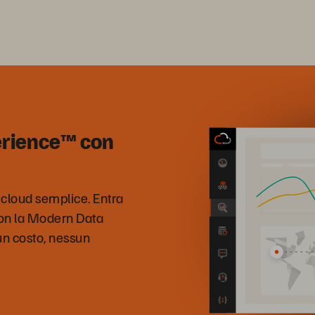
erience™ con
 cloud semplice. Entra
 con la Modern Data
n costo, nessun