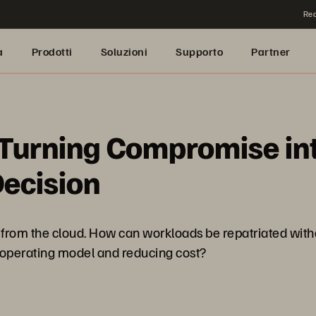
Rea
a
Prodotti
Soluzioni
Supporto
Partner
 Turning Compromise into
Decision
from the cloud. How can workloads be repatriated withou
d operating model and reducing cost?