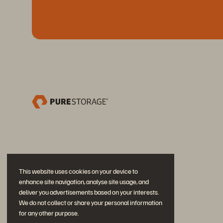
This website uses cookies on your device to
enhance site navigation, analyse site usage, and
deliver you advertisements based on your interests.
We do not collect or share your personal information
for any other purpose.