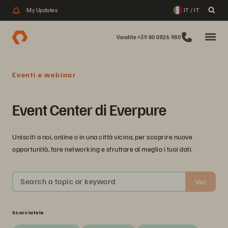
My Updates
IT / IT
Vendite +39 80 0826 980
Eventi e webinar
Event Center di Everpure
Unisciti a noi, online o in una città vicina, per scoprire nuove
opportunità, fare networking e sfruttare al meglio i tuoi dati.
Search a topic or keyword
Vai
Scorciatoie