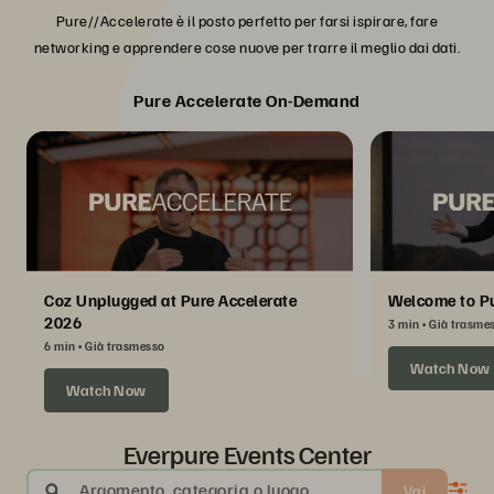
Pure//Accelerate è il posto perfetto per farsi ispirare, fare
networking e apprendere cose nuove per trarre il meglio dai dati.
Pure Accelerate On-Demand
Coz Unplugged at Pure Accelerate
Welcome to Pu
2026
3 min
Già trasme
6 min
Già trasmesso
Watch Now
Watch Now
Everpure Events Center
Argomento, categoria o luogo
Vai