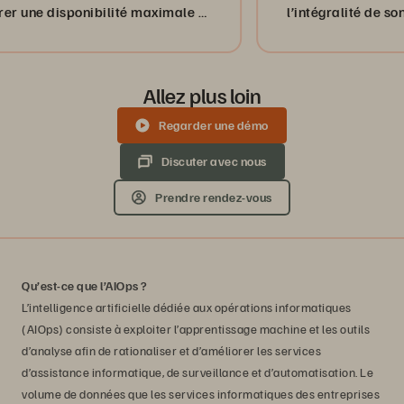
disponibilité maximale et
l’intégralité de son env
 travail pour garantir des
compris la reprise après s
es au service client. En
consacre moins de temps
de services, c'est
stockage.
Allez plus loin
on numéro un, et Pure
y parvenir. »
Regarder une démo
Discuter avec nous
Prendre rendez-vous
Qu’est-ce que l’AIOps ?
L’intelligence artificielle dédiée aux opérations informatiques
(AIOps) consiste à exploiter l’apprentissage machine et les outils
d’analyse afin de rationaliser et d’améliorer les services
d’assistance informatique, de surveillance et d’automatisation. Le
volume de données que les services informatiques des entreprises