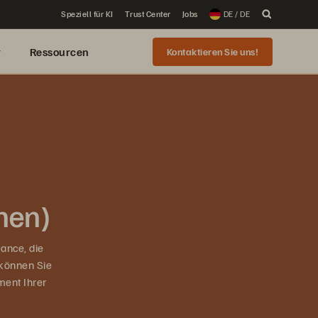
Speziell für KI
Trust Center
Jobs
DE / DE
r
Ressourcen
Kontaktieren Sie uns!
nen)
ance, die
 können Sie
ent Ihrer