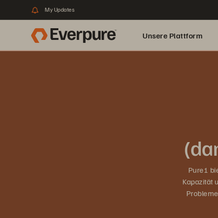
My Updates
Unsere Plattform
(da
Pure1 bi
Kapazität 
Probleme