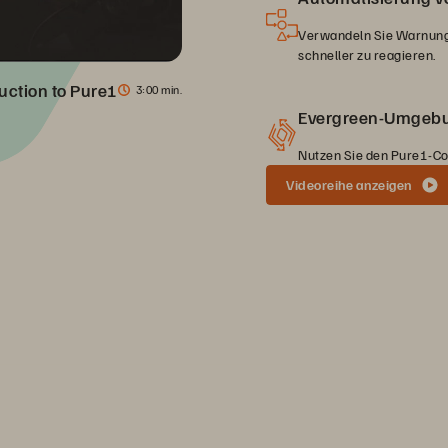
Verwandeln Sie Warnunge
schneller zu reagieren.
uction to Pure1
3
00 min.
Evergreen-Umgebu
Nutzen Sie den Pure1-Cop
Videoreihe anzeigen