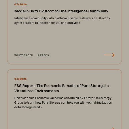
07/2026
Modern Data Platform for the Intelligence Community
Intelligence community data platform: Everpure delivers an AI-ready,
cyber-resilient foundation for ISR and analytics.
WHITE PAPER
4 PAGES
03/2025
ESG Report: The Economic Benefits of Pure Storage in
Virtualized Environments
Download this Economic Validation conducted by Enterprise Strategy
Group to learn how Pure Storage can help you with your virtualization
data storage needs.