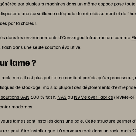
 générée par plusieurs machines dans un même espace pose toutef
t disposer d’une surveillance adéquate du refroidissement et de l’h
sés par la chaleur.
isés dans les environnements d’Converged Infrastructure comme
Fl
flash dans une seule solution évolutive.
ur lame ?
 rack, mais il est plus petit et ne contient parfois qu’un processeu
isques de stockage, mais la plupart des déploiements d’entreprise 
s solutions SAN
100 % flash,
NAS
ou
NVMe over Fabrics
(NVMe-oF),
center modernes.
rveurs lames sont installés dans une baie. Cette structure permet 
urrez peut-être installer que 10 serveurs rack dans un rack, mais 2