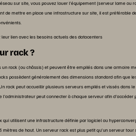
réseau sur site, vous pouvez louer l’équipement (serveur lame ou r
nt de mettre en place une infrastructure sur site, il est préférable 
onvénients.
t leur lien avec les besoins actuels des datacenters
ur rack ?
ns un rack (ou châssis) et peuvent être empilés dans une armoire mé
racks possèdent généralement des dimensions standard afin que les 
 rack peut accueillir plusieurs serveurs empilés et vissés dans le b
 que l’administrateur peut connecter à chaque serveur afin d’accéde
qui utilisent une infrastructure définie par logiciel ou hyperconve
 3 mètres de haut. Un serveur rack est plus petit qu’un serveur tour