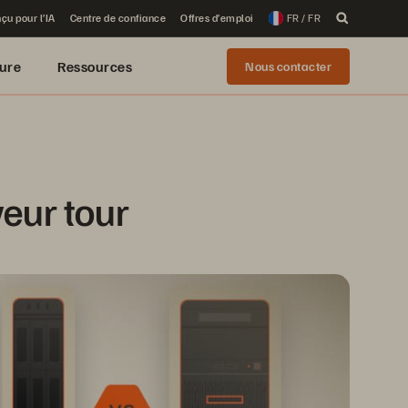
çu pour l’IA
Centre de confiance
Offres d’emploi
FR / FR
ure
Ressources
Nous contacter
veur tour