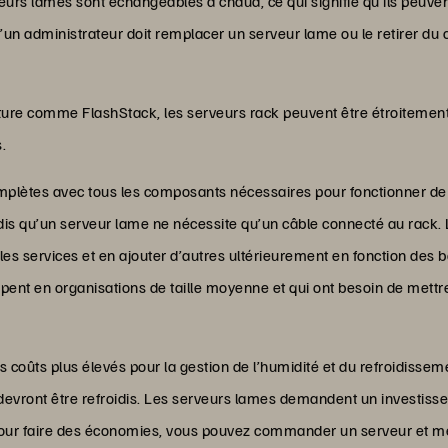
eurs lames sont échangeables à chaud, ce qui signifie qu’ils peuven
’un administrateur doit remplacer un serveur lame ou le retirer du 
cture comme FlashStack, les serveurs rack peuvent être étroitemen
.
plètes avec tous les composants nécessaires pour fonctionner de
ndis qu’un serveur lame ne nécessite qu’un câble connecté au rack. 
les services et en ajouter d’autres ultérieurement en fonction des 
ppent en organisations de taille moyenne et qui ont besoin de mettre
coûts plus élevés pour la gestion de l’humidité et du refroidissemen
ls devront être refroidis. Les serveurs lames demandent un investisse
Pour faire des économies, vous pouvez commander un serveur et met