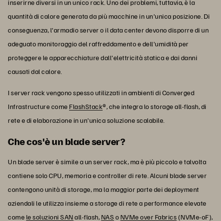
inserirne diversi in un unico rack. Uno dei problemi, tuttavia, è la
quantità di calore generata da più macchine in un'unica posizione. Di
conseguenza, l'armadio server o il data center devono disporre di un
adeguato monitoraggio del raffreddamento e dell'umidità per
proteggere le apparecchiature dall'elettricità statica e dai danni
causati dal calore.
I server rack vengono spesso utilizzati in ambienti di Converged
Infrastructure come
FlashStack
®, che integra lo storage all-flash, di
rete e di elaborazione in un'unica soluzione scalabile.
Che cos'è un blade server?
Un blade server è simile a un server rack, ma è più piccolo e talvolta
contiene solo CPU, memoria e controller di rete. Alcuni blade server
contengono unità di storage, ma la maggior parte dei deployment
aziendali le utilizza insieme a storage di rete a performance elevate
come
le soluzioni SAN
all-flash,
NAS
o
NVMe over Fabrics
(NVMe-oF),