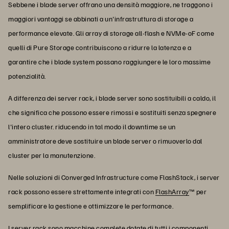
Sebbene i blade server offrano una densità maggiore, ne traggono i
maggiori vantaggi se abbinati a un'infrastruttura di storage a
performance elevate. Gli array di storage all-flash e NVMe-oF come
quelli di Pure Storage contribuiscono a ridurre la latenza e a
garantire che i blade system possano raggiungere le loro massime
potenzialità.
A differenza dei server rack, i blade server sono sostituibili a caldo, il
che significa che possono essere rimossi e sostituiti senza spegnere
l'intero cluster. riducendo in tal modo il downtime se un
amministratore deve sostituire un blade server o rimuoverlo dal
cluster per la manutenzione.
Nelle soluzioni di Converged Infrastructure come FlashStack, i server
rack possono essere strettamente integrati con
FlashArray
™ per
semplificare la gestione e ottimizzare le performance.
I server rack sono macchine complete dotate di tutti i componenti