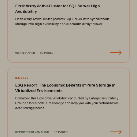
FlashArray ActiveCluster for SQL Server High
Availability
FlashArray ActiveCluster protects SQL Server with synchronous,
storage-level high availability and automatic array failover.
WHITE PAPER
10 PAGES
03/2025
ESG Report: The Economic Benefits of Pure Storage in
Virtualized Environments
Download this Economic Validation conducted by Enterprise Strategy
Group to learn how Pure Storage can help you with your virtualization
data storage needs.
REPORT DEGLI ANALISTI
16 PAGES