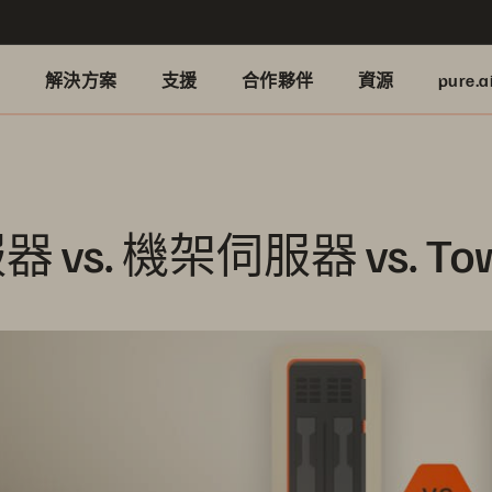
品
解決方案
支援
合作夥伴
資源
pure.a
服器 vs. 機架伺服器 vs. T