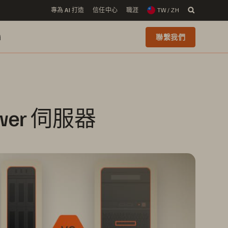
專為 AI 打造
信任中心
職涯
TW / ZH
i
聯繫我們
ower 伺服器