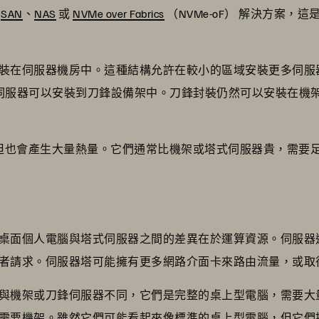
閃
SAN
、
NAS
或
NVMe over Fabrics
（NVMe-oF） 解決方案，這是 
裝在伺服器機房中。這種結構允許在較小的區域安裝更多伺服器。
刀鋒伺服器可以安裝到刀鋒設備架中。刀鋒封裝仍然可以安裝在機
集，但也會產生大量熱量。它們通常比機架或塔式伺服器貴，需
桌面個人電腦與塔式伺服器之間的差異在於運算資源。伺服器通常
者請求。伺服器塔可能擁有更多網路介面卡來路由流量，或取得多
與機架或刀鋒伺服器不同，它們是完整的桌上型電腦，需要大
要機架。雖然它們可能看起來像標準的桌上型電腦，但它們提供了