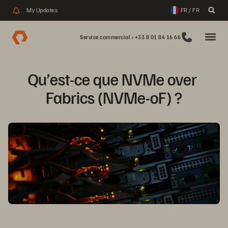
My Updates
FR / FR
Service commercial : +33 8 01 84 16 66
Qu’est-ce que NVMe over 
Fabrics (NVMe-oF) ?