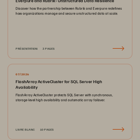
Everpure and Rubrik: Unstructured Data Resilience
Discover how the partnership between Rubrik and Everpure redefines
how organizations manage and secure unstructured data at scale.
PRÉSENTATION
3 PAGES
07/2026
FlashArray ActiveCluster for SQL Server High
Availability
FlashArray ActiveCluster protects SQL Server with synchronous,
storage-level high availability and automatic array failover.
LIVRE BLANC
10 PAGES