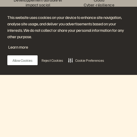
impact social
Cyber-résilience
Relations investisseurs
Protection des données
Équipe de direction
Bases de données
This website uses cookies on your device to enhance site navigation,
Équipe de direction
Virtualisation
analyse site usage, and deliver you advertisements based on your
Executive Briefing Center
Plateforme et produits
Partenaires
interests. We do not collect or share your personal information for any
Enterprise Data Cloud
Aperçu des partenaires
other purpose.
La plateforme Everpure
Partner Central
Evergreen//One
Certifications partenaires
Learn more
FlashArray
FlashBlade
FlashBlade//EXA
Allow Cookies
Reject Cookies
Cookie Preferences
Real-time Enterprise File
Portworx
Ressources
Nous contacter
Démos Pure360
Contacter le service
Événements et webinars
commercial
Annonces produits
Discuter avec nous
Main Menu
Newsroom
Appeler un commercial
Blog
Certifications
Témoignages clients
Politique de divulgation des
Notre plateforme
Communauté de clients
vulnérabilités
Knowledge Articles
Produits
Rejoignez la conversation