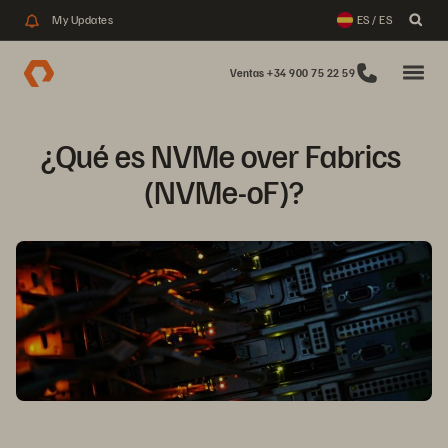
My Updates
ES / ES
Ventas +34 900 75 22 59
¿Qué es NVMe over Fabrics 
(NVMe-oF)?