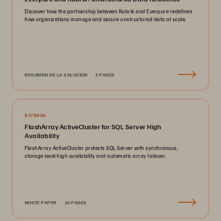
Discover how the partnership between Rubrik and Everpure redefines
how organizations manage and secure unstructured data at scale.
RESUMEN DE LA SOLUCIÓN
3 PAGES
07/2026
FlashArray ActiveCluster for SQL Server High
Availability
FlashArray ActiveCluster protects SQL Server with synchronous,
storage-level high availability and automatic array failover.
WHITE PAPER
10 PAGES