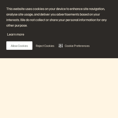
Ubicaciones
Computación de alto
Executive Briefing Center
rendimiento
This website uses cookies on your device to enhance site navigation,
Virtualización
analyse site usage, and deliver you advertisements based on your
Sectores
Plataforma y productos
Partners
interests. We do not collect or share your personal information for any
Enterprise Data Cloud
Información general para
other purpose.
La Plataforma Everpure
Partners
Evergreen//One
Partner Central
Learn more
FlashArray
Certificaciones de Partners
FlashBlade
FlashBlade//EXA
Allow Cookies
Reject Cookies
Cookie Preferences
Enterprise File
Portworx
Recursos
Contactar con nosotros
Demos
Contactar con Ventas
Eventos y Webinars
Chatear con Ventas
Anuncios de productos
Llamar a Ventas
Main Menu
Sala de prensa
Certificaciones
Blog
Política de divulgación de
Historias de clientes
vulnerabilidades
Nuestra Plataforma
Comunidad de clientes
Artículos divulgativos
Productos
Únase a la conversación
Siga las redes sociales oficiales de Everpure
Soluciones